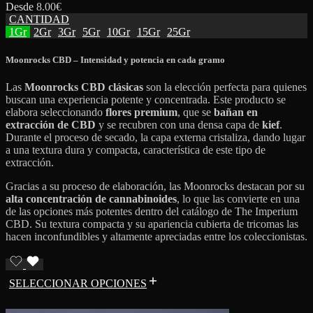
Desde
8.00
€
CANTIDAD
1Gr
2Gr
3Gr
5Gr
10Gr
15Gr
25Gr
Moonrocks CBD – Intensidad y potencia en cada gramo
Las
Moonrocks CBD clásicas
son la elección perfecta para quienes
buscan una experiencia potente y concentrada. Este producto se
elabora seleccionando
flores premium
, que se
bañan en
extracción de CBD
y se recubren con una densa capa de
kief
.
Durante el proceso de secado, la capa externa cristaliza, dando lugar
a una textura dura y compacta, característica de este tipo de
extracción.
Gracias a su proceso de elaboración, las Moonrocks destacan por su
alta concentración de cannabinoides
, lo que las convierte en una
de las opciones más potentes dentro del catálogo de The Imperium
CBD. Su textura compacta y su apariencia cubierta de tricomas las
hacen inconfundibles y altamente apreciadas entre los coleccionistas.
SELECCIONAR OPCIONES