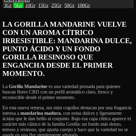
3Gr
5Gr
10Gr
15Gr
25Gr
50Gr
100Gr
LA GORILLA MANDARINE VUELVE
CON UN AROMA CÍTRICO
IRRESISTIBLE: MANDARINA DULCE,
PUNTO ÁCIDO Y UN FONDO
GORILLA RESINOSO QUE
ENGANCHA DESDE EL PRIMER
MOMENTO.
La
Gorilla Mandarine
es una variedad pensada para quienes
buscan flores CBD con un perfil aromático claro, fresco y
reconocible desde el primer momento.
En esta nueva remesa, sus mini cogollos destacan por una fragancia
intensa a
mandarina madura
, con notas dulces y ligeramente
ácidas que le dan brillo al conjunto. Bajo esa capa cítrica aparece el
carácter más clásico de la familia Gorilla: un fondo más denso,
terroso y resinoso, que aporta cuerpo y hace que la variedad no se
quede en una flor simplemente afrutada.