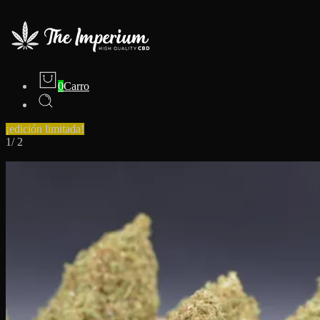
0
Carro
¡edición limitada!
1
/
2