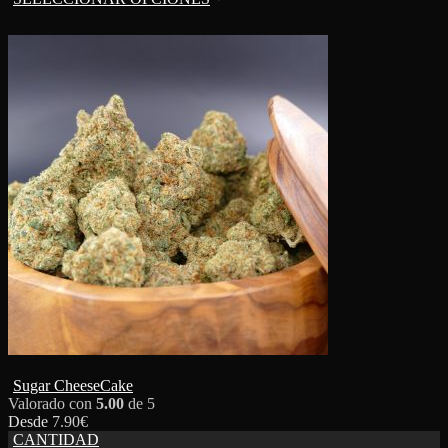
Sugar CheeseCake
Valorado con
5.00
de 5
Desde
7.90
€
CANTIDAD