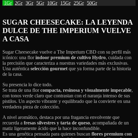
1Gr
2Gr
3Gr
5Gr
10Gr
15Gr
25Gr
50Gr
SUGAR CHEESECAKE: LA LEYENDA
DULCE DE THE IMPERIUM VUELVE
A CASA
Sugar Cheesecake vuelve a The Imperium CBD con su perfil más
icónico: una flor
indoor premium de cultivo Hydro
, cuidada con
la precisión que caracteriza a nuestras variedades más exclusivas.
Una auténtica
selección gourmet
que ya forma parte de la historia
de la casa.
Su presencia lo dice todo.
Se trata de una flor
compacta, resinosa y visualmente impecable
,
con tonos verde claro que contrastan con el naranja intenso de sus
pistilos. Un aspecto vibrante y equilibrado que la convierte en una
verdadera pieza de colección.
A nivel aromático, destaca por una fragancia envolvente que
recuerda a
fresas silvestres y tarta de queso
, acompañada de un
matiz ligeramente ácido que la hace inconfundible.
Es una genética pensada para quienes buscan
flores premium con