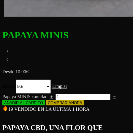
PAPAYA MINIS
Desde
10.90
€
PESO
Limpiar
Papaya MINIS cantidad
+
−
AÑADIR AL CARRITO
COMPRAR AHORA
19 VENDIDO EN LA ÚLTIMA 1 HORA
PAPAYA CBD, UNA FLOR QUE