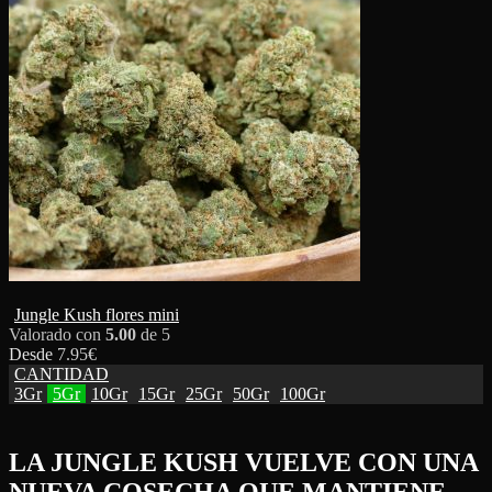
Jungle Kush flores mini
Valorado con
5.00
de 5
Desde
7.95
€
CANTIDAD
3Gr
5Gr
10Gr
15Gr
25Gr
50Gr
100Gr
LA JUNGLE KUSH VUELVE CON UNA
NUEVA COSECHA QUE MANTIENE