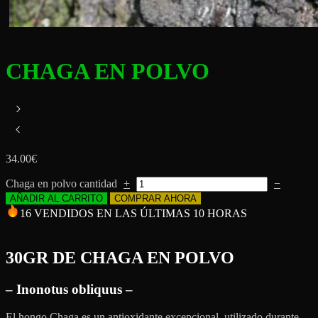
CHAGA EN POLVO
34.00
€
Chaga en polvo cantidad
+
−
AÑADIR AL CARRITO
COMPRAR AHORA
16 VENDIDOS EN LAS ÚLTIMAS 10 HORAS
30GR DE
CHAGA EN POLVO
– Inonotus obliquus –
El hongo Chaga es un antioxidante excepcional, utilizado durante