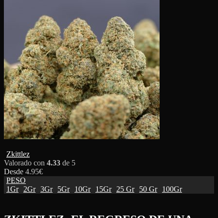
Zkittlez
Valorado con
4.33
de 5
Desde
4.95
€
PESO
1Gr
2Gr
3Gr
5Gr
10Gr
15Gr
25 Gr
50 Gr
100Gr