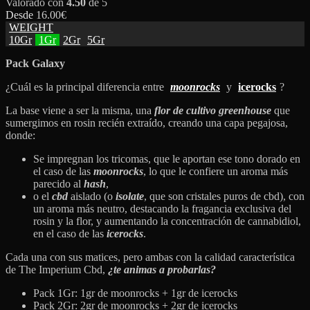
Valorado con
4.50
de 5
Desde
16.00
€
WEIGHT
10Gr
1Gr
2Gr
5Gr
Pack Galaxy
¿Cuál es la principal diferencia entre
moonrocks
y
icerocks
?
La base viene a ser la misma, una
flor de cultivo greenhouse
que
sumergimos en rosin recién extraído, creando una capa pegajosa,
donde:
Se impregnan los tricomas, que le aportan ese tono dorado en
el caso de las
moonrocks
, lo que le confiere un aroma más
parecido al
hash
,
o el
cbd
aislado (o
isolate
, que son cristales puros de cbd), con
un aroma más neutro, destacando la fragancia exclusiva del
rosin y la flor, y aumentando la concentración de cannabidiol,
en el caso de las
icerocks
.
Cada una con sus matices, pero ambas con la calidad característica
de The Imperium Cbd,
¿te animas a probarlas?
Pack 1Gr: 1gr de moonrocks + 1gr de icerocks
Pack 2Gr: 2gr de moonrocks + 2gr de icerocks