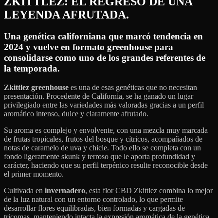
ZKITTLEZ: EL REGRESO DE UNA
LEYENDA AFRUTADA.
Una genética californiana que marcó tendencia en
2024 y vuelve en formato greenhouse para
consolidarse como uno de los grandes referentes de
la temporada.
Zkittlez greenhouse
es una de esas genéticas que no necesitan
presentación. Procedente de California, se ha ganado un lugar
privilegiado entre las variedades más valoradas gracias a un perfil
aromático intenso, dulce y claramente afrutado.
Su aroma es complejo y envolvente, con una mezcla muy marcada
de frutas tropicales, frutos del bosque y cítricos, acompañados de
notas de caramelo de uva y chicle. Todo ello se completa con un
fondo ligeramente skunk y terroso que le aporta profundidad y
carácter, haciendo que su perfil terpénico resulte reconocible desde
el primer momento.
Cultivada en
invernadero
, esta flor CBD Zkittlez combina lo mejor
de la luz natural con un entorno controlado, lo que permite
desarrollar flores equilibradas, bien formadas y cargadas de
tricomas, manteniendo intacta la expresión aromática de la genética.