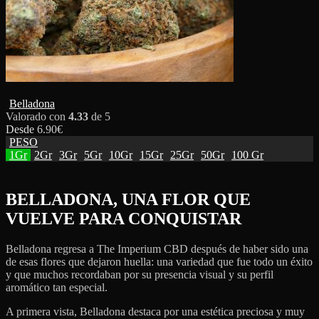
Belladona
Valorado con
4.33
de 5
Desde
6.90
€
PESO
1Gr
2Gr
3Gr
5Gr
10Gr
15Gr
25Gr
50Gr
100 Gr
BELLADONA, UNA FLOR QUE
VUELVE PARA CONQUISTAR
Belladona regresa a The Imperium CBD después de haber sido una
de esas flores que dejaron huella: una variedad que fue todo un éxito
y que muchos recordaban por su presencia visual y su perfil
aromático tan especial.
A primera vista, Belladona destaca por una estética preciosa y muy