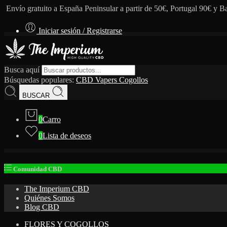
Envío gratuito a España Peninsular a partir de 50€, Portugal 90€ y B
Iniciar sesión / Registrarse
Busca aquí
Búsquedas populares:
CBD
Vapers
Cogollos
BUSCAR
0
Carro
0
Lista de deseos
Comunidad CBD
The Imperium CBD
Quiénes Somos
Blog CBD
FLORES Y COGOLLOS