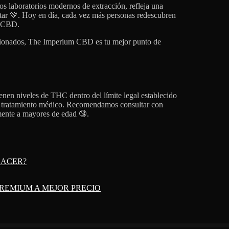
los laboratorios modernos de extracción, refleja una
star 💚. Hoy en día, cada vez más personas redescubren
e CBD.
ccionados, The Imperium CBD es tu mejor punto de
n niveles de THC dentro del límite legal establecido
n tratamiento médico. Recomendamos consultar con
amente a mayores de edad 🔞.
LACER?
PREMIUM A MEJOR PRECIO