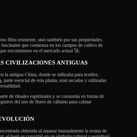
o fibra resistente, sino también por sus propiedades
fascinante que comienza en los campos de cultivo de
s que encontramos en el mercado actual 🚀.
S CIVILIZACIONES ANTIGUAS
 la antigua China, donde se utilizaba para textiles,
o
, parte esencial de esta planta, eran secadas y utilizadas
rsatilidad.
arte de rituales espirituales y se consumía en forma de
gistros del uso de flores de cáñamo para calmar
 EVOLUCIÓN
oncentrada obtenida al separar manualmente la resina de
l, el hash se convirtió en un símbolo cultural y espiritual