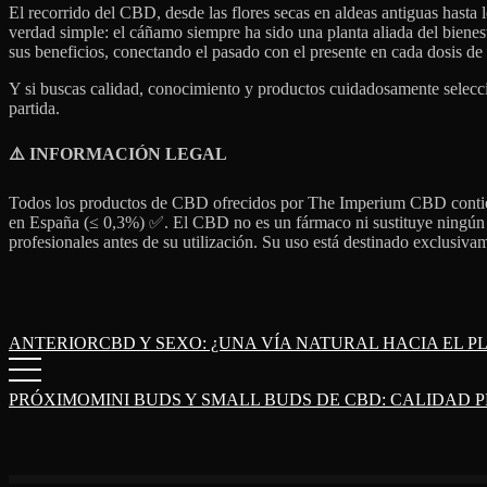
El recorrido del CBD, desde las flores secas en aldeas antiguas hasta 
verdad simple: el cáñamo siempre ha sido una planta aliada del biene
sus beneficios, conectando el pasado con el presente en cada dosis d
Y si buscas calidad, conocimiento y productos cuidadosamente sele
partida.
⚠
️ INFORMACIÓN LEGAL
Todos los productos de CBD ofrecidos por The Imperium CBD contiene
en España (≤ 0,3%) ✅. El CBD no es un fármaco ni sustituye ningú
profesionales antes de su utilización. Su uso está destinado exclusiv
ANTERIOR
CBD Y SEXO: ¿UNA VÍA NATURAL HACIA EL P
PRÓXIMO
MINI BUDS Y SMALL BUDS DE CBD: CALIDAD 