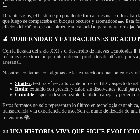
🕌.
Durante siglos, el hash fue preparado de forma artesanal: se frotaban l
que luego se compactaba en bloques oscuros y aromáticos 🧱. Esta f
efectos del cáñamo, especialmente su capacidad para inducir relajació
🔬
MODERNIDAD Y EXTRACCIONES DE ALTO 
Con la llegada del siglo XXI y el desarrollo de nuevas tecnologías 🧪, 
métodos de extracción permiten obtener productos de altísima pureza
artesanal.
Nosotros contamos con algunas de las extracciones más potentes y re
Shatter
: textura vítrea, alto contenido en CBD y aspecto transl
Rosin
: extraído con presión y calor, sin disolventes, ideal pa
Crumble
: aspecto desmenuzable, fácil de manejar y perfecto p
Estos formatos no solo representan lo último en tecnología cannábica,
transparencia y la experiencia de uso. Son el punto de llegada de una 
milenarios 🌍.
📜 UNA HISTORIA VIVA QUE SIGUE EVOLUC