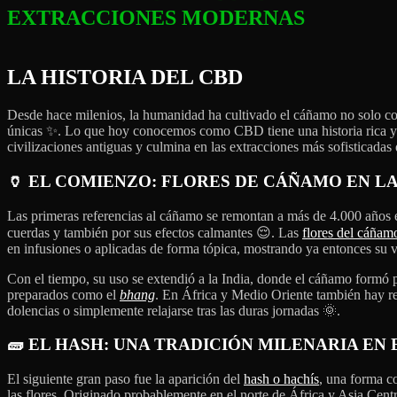
EXTRACCIONES MODERNAS
LA HISTORIA DEL CBD
Desde hace milenios, la humanidad ha cultivado el cáñamo no solo com
únicas ✨. Lo que hoy conocemos como CBD tiene una historia rica y 
civilizaciones antiguas y culmina en las extracciones más sofisticada
🏺
EL COMIENZO: FLORES DE CÁÑAMO EN LA
Las primeras referencias al cáñamo se remontan a más de 4.000 años en
cuerdas y también por sus efectos calmantes 😌. Las
flores del cáñam
en infusiones o aplicadas de forma tópica, mostrando ya entonces su ve
Con el tiempo, su uso se extendió a la India, donde el cáñamo formó p
preparados como el
bhang
. En África y Medio Oriente también hay re
dolencias o simplemente relajarse tras las duras jornadas 🌞.
🧱
EL HASH: UNA TRADICIÓN MILENARIA EN
El siguiente gran paso fue la aparición del
hash o hachís
, una forma c
las flores. Originado probablemente en el norte de África y Asia Centra