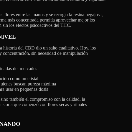
as flores entre las manos y se recogía la resina pegajosa,
orma más concentrada permitía aprovechar mejor los
n sin los efectos psicoactivos del THC.
NIVEL
la historia del CBD dio un salto cualitativo. Hoy, los
 y concentración, sin necesidad de manipulación
finadas del mercado:
úcido como un cristal
ra quienes buscan pureza máxima
ara usar en pequeñas dosis
 sino también el compromiso con la calidad, la
historia que comenzó con flores secas y rituales
IONANDO