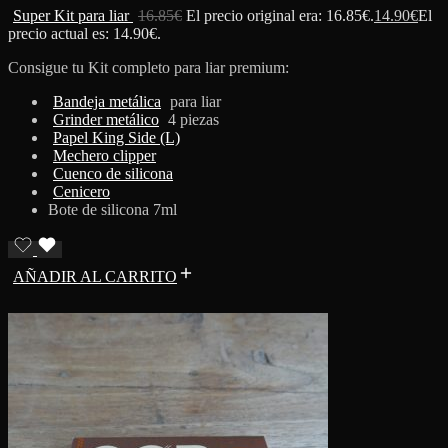
Super Kit para liar
16.85
€
El precio original era: 16.85€.
14.90
€
El
precio actual es: 14.90€.
Consigue tu Kit completo para liar premium:
Bandeja metálica
para liar
Grinder metálico
4 piezas
Papel King Side (L)
Mechero clipper
Cuenco de silicona
Cenicero
Bote de silicona 7ml
AÑADIR AL CARRITO