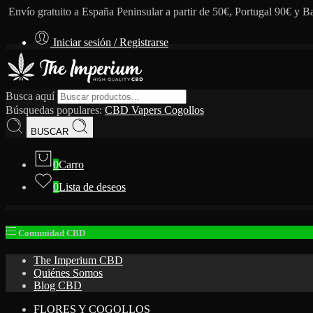
Envío gratuito a España Peninsular a partir de 50€, Portugal 90€ y B
Iniciar sesión / Registrarse
Busca aquí
Búsquedas populares:
CBD
Vapers
Cogollos
BUSCAR
0
Carro
0
Lista de deseos
Comunidad CBD
The Imperium CBD
Quiénes Somos
Blog CBD
FLORES Y COGOLLOS