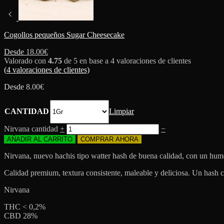
Cogollos pequeños Sugar Cheesecake
Desde
18.00
€
Valorado con
4.75
de 5 en base a
4
valoraciones de clientes
(
4
valoraciones de clientes)
Desde
8.00
€
CANTIDAD
Limpiar
Nirvana cantidad
+
−
AÑADIR AL CARRITO
COMPRAR AHORA
Nirvana, nuevo hachis tipo watter hash de buena calidad, con un hu
Calidad premium, textura consistente, maleable y deliciosa. Un hash c
Nirvana
THC < 0,2%
CBD 28%