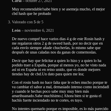
Carla
–
octubre 27, 2021
Muy recomendable!sabe bien y se asemeja mucho, el mejor
cbd hash que he probado
Valorado con
5
de 5
León
–
noviembre 6, 2021
De nuevo compré hace varios dias 4 g de este Rosin hash y
me regalaron otros 2 g de sweed hash, por no decir que en
cada envío siempre añade chucherías, lo mismo sabe que
después de unas caladas nos da ganas de comernoslas.
Decir que hay que felicitar a quien lo hizo y a quien lo ha
podido traer a España, porque al menos yo, no he visto nada
así ni en España ni en reino unido, que es donde mejores
tiendas hay de cbd.Un dato para quien me lea;
Con el rosin hash no hace falta que le eches mucho porque te
va cambiar el sabor a mal, demasiado intenso como inciendadl
y cuando le hechas poco sabe muy muy bien más
amarihuanado.Sabe muchísimo.( Ahora bien si te gusta el
hachís fuerte inciendado no te cortes, es tuyo.
No intentes quemarlo porque es imposible, es lo más parecido