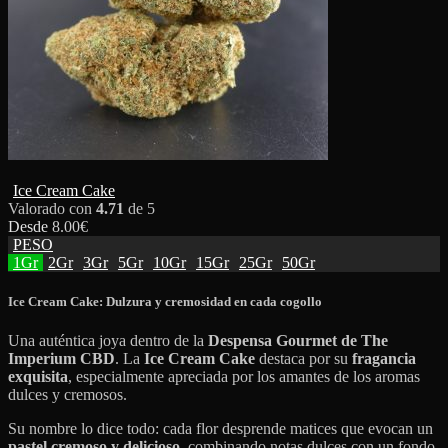
Ice Cream Cake
Valorado con
4.71
de 5
Desde
8.00
€
PESO
1Gr
2Gr
3Gr
5Gr
10Gr
15Gr
25Gr
50Gr
Ice Cream Cake: Dulzura y cremosidad en cada cogollo
Una auténtica joya dentro de la
Despensa Gourmet de The
Imperium CBD
. La
Ice Cream Cake
destaca por su
fragancia
exquisita
, especialmente apreciada por los amantes de los aromas
dulces y cremosos.
Su nombre lo dice todo: cada flor desprende matices que evocan un
pastel cremoso y delicioso
, combinando notas dulces con un fondo