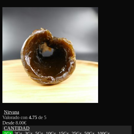
Nirvana
Valorado con
4.75
de 5
Desde
8.00
€
CANTIDAD
1Gr
2Gr
3Gr
5Gr
10Gr
15Gr
25Gr
50Gr
100Gr