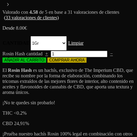
Valorado con
4.58
de 5 en base a
31
valoraciones de clientes
(
33
valoraciones de clientes)
Desde
8.00
€
CANTIDAD
Limpiar
Rosin Hash cantidad
+
−
AÑADIR AL CARRITO
COMPRAR AHORA
El
Rosin Hash
es un hachís, exclusivo de The Imperium CBD, que
recibe su nombre por la forma de elaboración, combinando los
tricomas extraídos de las mejores flores de interior, alto contenido en
aceites y flavonoides de cannabis de CBD, que aporta una textura y
aroma únicos.
¡No te quedes sin probarlo!
THC <0.2%
CBD 24,91%
¡Pruéba nuestro hachís Rosin 100% legal en combinación con otros