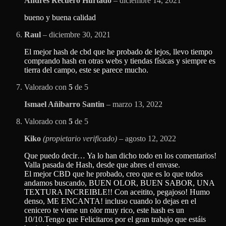
Andrés Recuero Hurtado
–
diciembre 14, 2021
bueno y buena calidad
Raul
–
diciembre 30, 2021
El mejor hash de cbd que he probado de lejos, llevo tiempo
comprando hash en otras webs y tiendas físicas y siempre es
tierra del campo, este se parece mucho.
Valorado con
5
de 5
Ismael Añibarro Santin
–
marzo 13, 2022
Valorado con
5
de 5
Kiko
(propietario verificado)
–
agosto 12, 2022
Que puedo decir… Ya lo han dicho todo en los comentarios!
Valla pasada de Hash, desde que abres el envase.
El mejor CBD que he probado, creo que es lo que todos
andamos buscando, BUEN OLOR, BUEN SABOR, UNA
TEXTURA INCREIBLE!! Con aceitito, pegajoso! Humo
denso, ME ENCANTA! incluso cuando lo dejas en el
cenicero te viene un olor muy rico, este hash es un
10/10.Tengo que Felicitaros por el gran trabajo que estáis