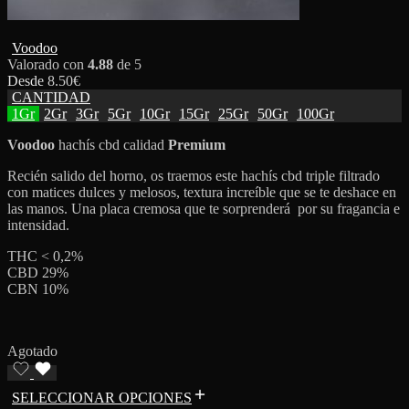
Voodoo
Valorado con
4.88
de 5
Desde
8.50
€
CANTIDAD
1Gr
2Gr
3Gr
5Gr
10Gr
15Gr
25Gr
50Gr
100Gr
Voodoo
hachís cbd calidad
Premium
Recién salido del horno, os traemos este hachís cbd triple filtrado
con matices dulces y melosos, textura increíble que se te deshace en
las manos. Una placa cremosa que te sorprenderá por su fragancia e
intensidad.
THC < 0,2%
CBD 29%
CBN 10%
Agotado
SELECCIONAR OPCIONES