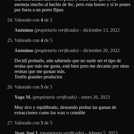
asemeja mucho al hachis de thc, pero esta bueno y si lo pones
por fuera a un porro flipas
Valorado con
4
de 5
Anónimo
(propietario verificado)
–
diciembre 13, 2022
Valorado con
4
de 5
Anónimo
(propietario verificado)
–
diciembre 20, 2022
Decidí probarlo, aún sabiendo que no suele ser el tipo de
resina que más me gusta, está bien pero me decanto por otras
resinas que me gustan más.
Tenéis grandes productos
Valorado con
5
de 5
Yago M.
(propietario verificado)
–
enero 26, 2023
Muy rico y equilibrado, deseando probar las gamas de
extracciones como los wax o crumble
Valorado con
5
de 5
Juan José I.
(propietario verificado)
–
febrero 5, 2023