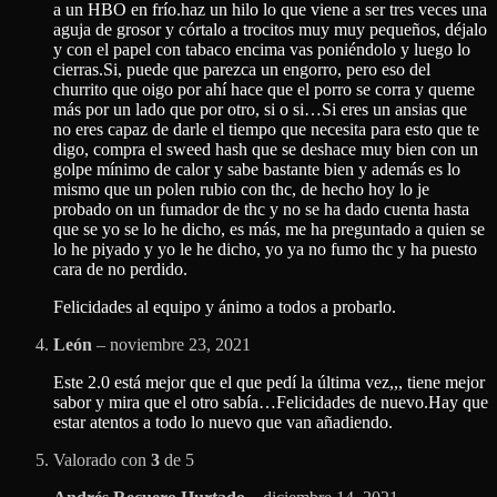
a un HBO en frío.haz un hilo lo que viene a ser tres veces una
aguja de grosor y córtalo a trocitos muy muy pequeños, déjalo
y con el papel con tabaco encima vas poniéndolo y luego lo
cierras.Si, puede que parezca un engorro, pero eso del
churrito que oigo por ahí hace que el porro se corra y queme
más por un lado que por otro, si o si…Si eres un ansias que
no eres capaz de darle el tiempo que necesita para esto que te
digo, compra el sweed hash que se deshace muy bien con un
golpe mínimo de calor y sabe bastante bien y además es lo
mismo que un polen rubio con thc, de hecho hoy lo je
probado on un fumador de thc y no se ha dado cuenta hasta
que se yo se lo he dicho, es más, me ha preguntado a quien se
lo he piyado y yo le he dicho, yo ya no fumo thc y ha puesto
cara de no perdido.
Felicidades al equipo y ánimo a todos a probarlo.
León
–
noviembre 23, 2021
Este 2.0 está mejor que el que pedí la última vez,,, tiene mejor
sabor y mira que el otro sabía…Felicidades de nuevo.Hay que
estar atentos a todo lo nuevo que van añadiendo.
Valorado con
3
de 5