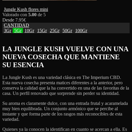
Jungle Kush flores mini
Valorado con
5.00
de 5
Desde
7.95
€
CANTIDAD
3Gr
5Gr
10Gr
15Gr
25Gr
50Gr
100Gr
LA JUNGLE KUSH VUELVE CON UNA
NUEVA COSECHA QUE MANTIENE
SU ESENCIA
La Jungle Kush es una variedad clásica en The Imperium CBD.
Esta nueva cosecha presenta matices diferentes a la anterior, pero
conserva la calidad que la ha convertido en una de las favoritas de la
casa. Un perfil renovado que sorprende sin perder su identidad.
Su aroma es claramente dulce, con una entrada frutal y acaramelada
muy bien equilibrada. Un conjunto armónico que se percibe al
instante y que forma parte de los rasgos más reconocibles de esta
variedad.
Quienes ya la conocen la identifican en cuanto se acercan a ella. Es