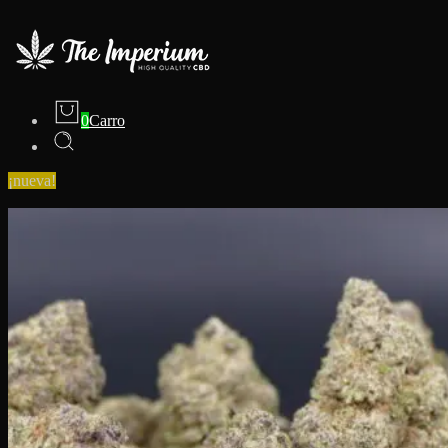
0
Carro
¡nueva!