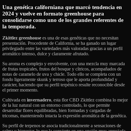
Una genética californiana que marcó tendencia en
2024 y vuelve en formato greenhouse para
consolidarse como uno de los grandes referentes de
la temporada.
Zkittlez greenhouse
es una de esas genéticas que no necesitan
presentación. Procedente de California, se ha ganado un lugar
privilegiado entre las variedades más valoradas gracias a un perfil
aromático intenso, dulce y claramente afrutado.
Su aroma es complejo y envolvente, con una mezcla muy marcada
de frutas tropicales, frutos del bosque y cítricos, acompañados de
notas de caramelo de uva y chicle. Todo ello se completa con un
fondo ligeramente skunk y terroso que le aporta profundidad y
carácter, haciendo que su perfil terpénico resulte reconocible desde
el primer momento.
Cultivada en
invernadero
, esta flor CBD Zkittlez combina lo mejor
de la luz natural con un entorno controlado, lo que permite
desarrollar flores equilibradas, bien formadas y cargadas de
tricomas, manteniendo intacta la expresión aromática de la genética.
Su perfil de terpenos se asocia tradicionalmente a sensaciones de
calma y bienestar, lo que la convierte en una opción muy apreciada