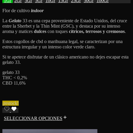
1Gr
2Gr
3Gr
5Gr
10Gr
15Gr
25Gr
50Gr
100Gr
Flor de cultivo
indoor
La
Gelato
33 es una cepa proveniente de Estado Unidos, del cruce
entre la Sherbet y la Thin Mint (GSC), y destaca por su intenso
aroma y matices
dulces
con toques
cítricos, terrosos y cremosos
.
Estos cogollos de cbd o marihuana legal, se caracterizan por una
estructura irregular y un intenso color verde claro.
Si te apetece disfrutar de un clásico americano no dejes escapar esta
gelato 33.
gelato 33
THC < 0,2%
CBD 11,6%
¡restock!
SELECCIONAR OPCIONES