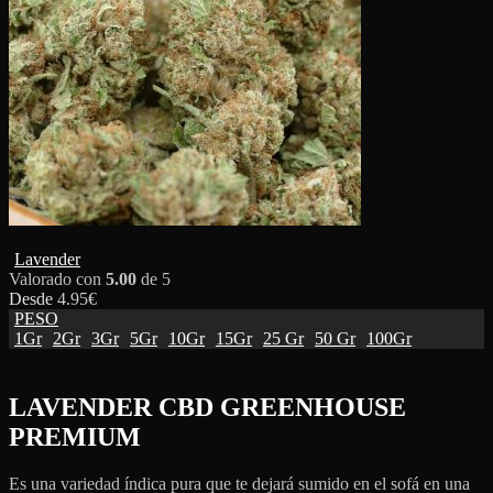
Lavender
Valorado con
5.00
de 5
Desde
4.95
€
PESO
1Gr
2Gr
3Gr
5Gr
10Gr
15Gr
25 Gr
50 Gr
100Gr
LAVENDER CBD GREENHOUSE
PREMIUM
Es una variedad índica pura que te dejará sumido en el sofá en una