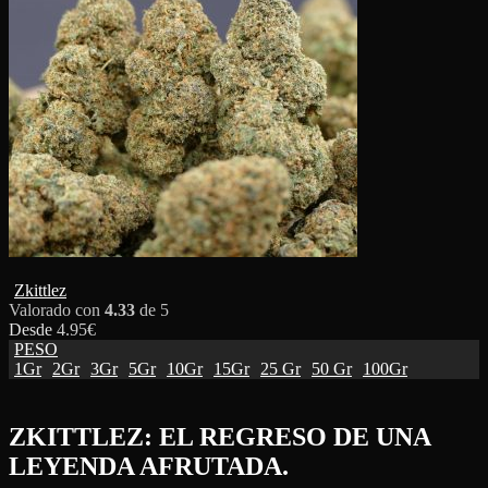
Zkittlez
Valorado con
4.33
de 5
Desde
4.95
€
PESO
1Gr
2Gr
3Gr
5Gr
10Gr
15Gr
25 Gr
50 Gr
100Gr
ZKITTLEZ: EL REGRESO DE UNA
LEYENDA AFRUTADA.