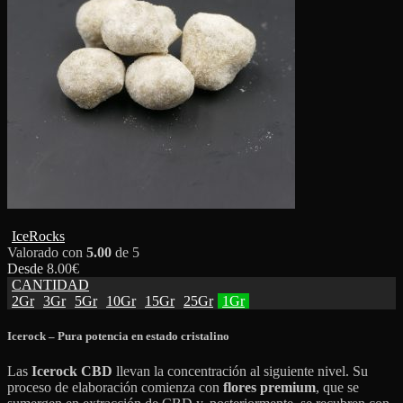
IceRocks
Valorado con
5.00
de 5
Desde
8.00
€
CANTIDAD
2Gr
3Gr
5Gr
10Gr
15Gr
25Gr
1Gr
Icerock – Pura potencia en estado cristalino
Las
Icerock CBD
llevan la concentración al siguiente nivel. Su
proceso de elaboración comienza con
flores premium
, que se