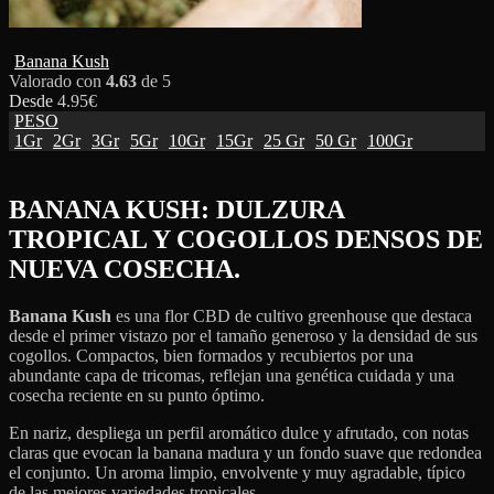
Banana Kush
Valorado con
4.63
de 5
Desde
4.95
€
PESO
1Gr
2Gr
3Gr
5Gr
10Gr
15Gr
25 Gr
50 Gr
100Gr
BANANA KUSH: DULZURA
TROPICAL Y COGOLLOS DENSOS DE
NUEVA COSECHA.
Banana Kush
es una flor CBD de cultivo greenhouse que destaca
desde el primer vistazo por el tamaño generoso y la densidad de sus
cogollos. Compactos, bien formados y recubiertos por una
abundante capa de tricomas, reflejan una genética cuidada y una
cosecha reciente en su punto óptimo.
En nariz, despliega un perfil aromático dulce y afrutado, con notas
claras que evocan la banana madura y un fondo suave que redondea
el conjunto. Un aroma limpio, envolvente y muy agradable, típico
de las mejores variedades tropicales.