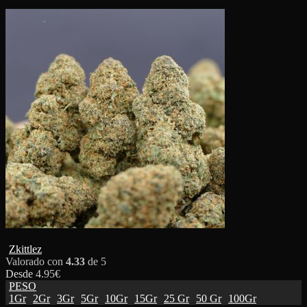
Zkittlez
Valorado con
4.33
de 5
Desde
4.95
€
PESO
1Gr
2Gr
3Gr
5Gr
10Gr
15Gr
25 Gr
50 Gr
100Gr