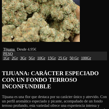
Tijuana
Desde
4.95
€
PESO
1Gr
2Gr
3Gr
5Gr
10Gr
15Gr
25 Gr
50 Gr
100Gr
TIJUANA: CARÁCTER ESPECIADO
CON UN FONDO TERROSO
INCONFUNDIBLE
Tijuana es una flor que destaca por su carácter único y atrevido. Con
un perfil aromático especiado y picante, acompañado de un fondo
terroso profundo, esta variedad ofrece una experiencia intensa y