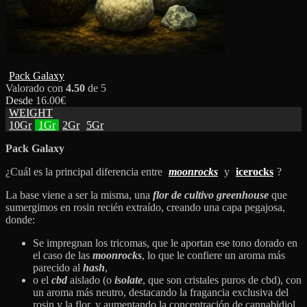
Pack Galaxy
Valorado con
4.50
de 5
Desde
16.00
€
WEIGHT
10Gr
1Gr
2Gr
5Gr
Pack Galaxy
¿Cuál es la principal diferencia entre
moonrocks
y
icerocks
?
La base viene a ser la misma, una
flor de cultivo greenhouse
que
sumergimos en rosin recién extraído, creando una capa pegajosa,
donde:
Se impregnan los tricomas, que le aportan ese tono dorado en
el caso de las
moonrocks
, lo que le confiere un aroma más
parecido al
hash
,
o el
cbd
aislado (o
isolate
, que son cristales puros de cbd), con
un aroma más neutro, destacando la fragancia exclusiva del
rosin y la flor, y aumentando la concentración de cannabidiol,