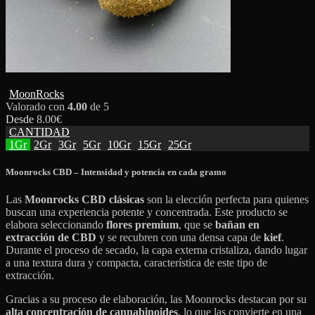
MoonRocks
Valorado con
4.00
de 5
Desde
8.00
€
CANTIDAD
1Gr
2Gr
3Gr
5Gr
10Gr
15Gr
25Gr
Moonrocks CBD – Intensidad y potencia en cada gramo
Las
Moonrocks CBD clásicas
son la elección perfecta para quienes
buscan una experiencia potente y concentrada. Este producto se
elabora seleccionando
flores premium
, que se
bañan en
extracción de CBD
y se recubren con una densa capa de
kief
.
Durante el proceso de secado, la capa externa cristaliza, dando lugar
a una textura dura y compacta, característica de este tipo de
extracción.
Gracias a su proceso de elaboración, las Moonrocks destacan por su
alta concentración de cannabinoides
, lo que las convierte en una