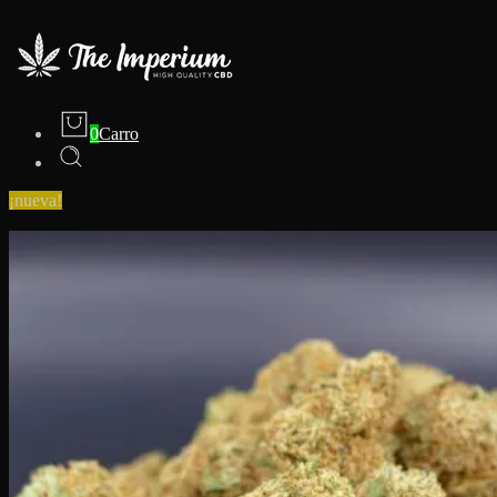
0
Carro
¡nueva!