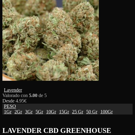
Lavender
Valorado con
5.00
de 5
Desde
4.95
€
PESO
1Gr
2Gr
3Gr
5Gr
10Gr
15Gr
25 Gr
50 Gr
100Gr
LAVENDER CBD GREENHOUSE