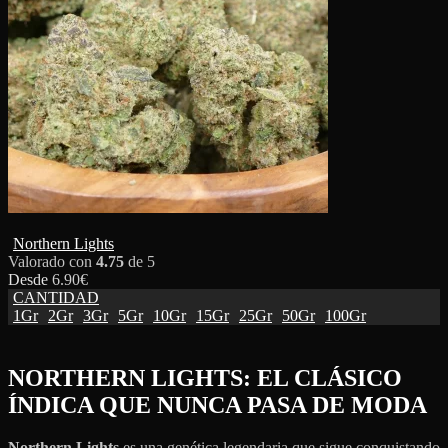
Northern Lights
Valorado con
4.75
de 5
Desde
6.90
€
CANTIDAD
1Gr
2Gr
3Gr
5Gr
10Gr
15Gr
25Gr
50Gr
100Gr
NORTHERN LIGHTS: EL CLÁSICO
ÍNDICA QUE NUNCA PASA DE MODA
Northern Lights
es una genética legendaria que sigue conquistando