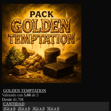
GOLDEN TEMPTATION
Valorado con
5.00
de 5
Desde
41.70
€
CANTIDAD
1Gr x 6
2Gr x 6
3Gr x 6
5Gr x 6