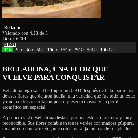
Belladona
Valorado con
4.33
de 5
Desde
6.90
€
PESO
1Gr
2Gr
3Gr
5Gr
10Gr
15Gr
25Gr
50Gr
100 Gr
BELLADONA, UNA FLOR QUE
VUELVE PARA CONQUISTAR
Belladona regresa a The Imperium CBD después de haber sido una
de esas flores que dejaron huella: una variedad que fue todo un éxito
y que muchos recordaban por su presencia visual y su perfil
aromático tan especial.
A primera vista, Belladona destaca por una estética preciosa y muy
reconocible. Sus flores combinan tonos verdes con matices púrpura,
creando un contraste elegante con el naranja intenso de sus pistilos.