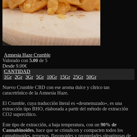
Amnesia Haze Crumble
Valorado con
5.00
de 5
Desde
9.00
€
CANTIDAD
1Gr
2Gr
3Gr
5Gr
10Gr
15Gr
25Gr
50Gr
Nuevo Crumble CBD con ese aroma dulce y cítrico tan
caracetrístico de la Amnesia Haze.
El Crumble, cuya traducción literal es «desmenuzado», es una
extracción tipo BHO, elaborada a partir del método de extracción
CO2 supercrítico.
Este tipo de extracción, a baja temperatura, con un
90% de
Cannabinoides
, hace que se cristalicen y compacten todos los
cannabinoides, terpenos, flavonoides y propiedades oleaginosas de