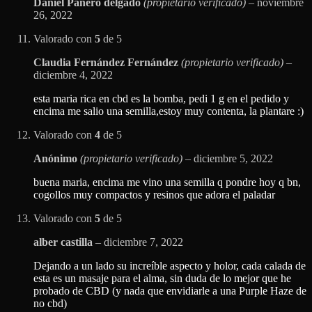
Daniel Pañero delgado
(propietario verificado)
–
noviembre
26, 2022
Valorado con
5
de 5
Claudia Fernández Fernández
(propietario verificado)
–
diciembre 4, 2022
esta maria rica en cbd es la bomba, pedi 1 g en el pedido y
encima me salio una semilla,estoy muy contenta, la plantare :)
Valorado con
4
de 5
Anónimo
(propietario verificado)
–
diciembre 5, 2022
buena maria, encima me vino una semilla q pondre hoy q bn,
cogollos muy compactos y resinos que adora el paladar
Valorado con
5
de 5
alber castilla
–
diciembre 7, 2022
Dejando a un lado su increíble aspecto y holor, cada calada de
esta es un masaje para el alma, sin duda de lo mejor que he
probado de CBD (y nada que envidiarle a una Purple Haze de
no cbd)