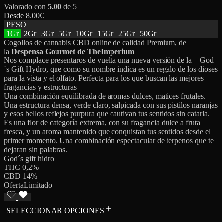
Valorado con
5.00
de 5
Desde
8.00
€
PESO
1Gr
2Gr
3Gr
5Gr
10Gr
15Gr
25Gr
50Gr
Cogollos de cannabis CBD online de calidad Premium, de
la
Despensa Gourmet de TheImperium
Nos complace presentaros de vuelta una nueva versión de la God
´s Gift Hydro, que como su nombre indica es un regalo de los dioses
para la vista y el olfato. Perfecta para los que buscan las mejores
fragancias y estructuras
Una combinación equilibrada de aromas dulces, matices frutales.
Una estructura densa, verde claro, salpicada con sus pistilos naranjas
y esos bellos reflejos purpura que cautivan tus sentidos sin catarla.
Es una flor de categoría extrema, con su fragancia dulce a fruta
fresca, y un aroma mantenido que conquistan tus sentidos desde el
primer momento. Una combinación espectacular de terpenos que te
dejaran sin palabras.
God´s gift hidro
THC 0,2%
CBD 14%
Oferta
Limitado
SELECCIONAR OPCIONES