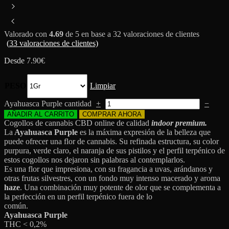
Valorado con
4.69
de 5 en base a
32
valoraciones de clientes
(
33
valoraciones de clientes)
Desde
7.90
€
PESO
Limpiar
Ayahuasca Purple cantidad
+
−
AÑADIR AL CARRITO
COMPRAR AHORA
Cogollos de cannabis CBD online de calidad
indoor premium.
La
Ayahuasca Purple
es la máxima expresión de la belleza que
puede ofrecer una flor de cannabis. Su refinada estructura, su color
purpura, verde claro, el naranja de sus pistilos y el perfil terpénico de
estos cogollos nos dejaron sin palabras al contemplarlos.
Es una flor que impresiona, con su fragancia a uvas, arándanos y
otras frutas silvestres, con un fondo muy intenso macerado y aroma
haze
. Una combinación muy potente de olor que se complementa a
la perfección en un perfil terpénico fuera de lo
común.
Ayahuasca Purple
THC < 0,2%