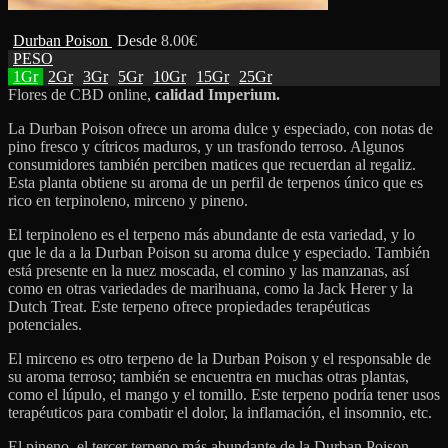
Durban Poison
Desde
8.00
€
PESO
1Gr
2Gr
3Gr
5Gr
10Gr
15Gr
25Gr
Flores de CBD online,
calidad Imperium.
La Durban Poison ofrece un aroma dulce y especiado, con notas de
pino fresco y cítricos maduros, y un trasfondo terroso. Algunos
consumidores también perciben matices que recuerdan al regaliz.
Esta planta obtiene su aroma de un perfil de terpenos único que es
rico en terpinoleno, mirceno y pineno.
El terpinoleno es el terpeno más abundante de esta variedad, y lo
que le da a la Durban Poison su aroma dulce y especiado. También
está presente en la nuez moscada, el comino y las manzanas, así
como en otras variedades de marihuana, como la Jack Herer y la
Dutch Treat. Este terpeno ofrece propiedades terapéuticas
potenciales.
El mirceno es otro terpeno de la Durban Poison y el responsable de
su aroma terroso; también se encuentra en muchas otras plantas,
como el lúpulo, el mango y el tomillo. Este terpeno podría tener usos
terapéuticos para combatir el dolor, la inflamación, el insomnio, etc.
El pineno, el tercer terpeno más abundante de la Durban Poison,