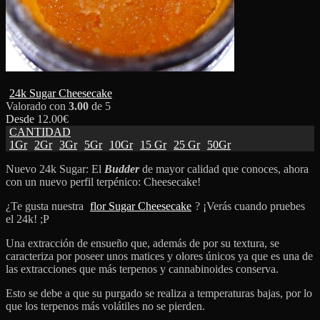
24k Sugar Cheesecake
Valorado con
3.00
de 5
Desde
12.00
€
CANTIDAD
1Gr
2Gr
3Gr
5Gr
10Gr
15 Gr
25 Gr
50Gr
Nuevo 24k Sugar: El
Budder
de mayor calidad que conoces, ahora
con un nuevo perfil terpénico: Cheesecake!
¿Te gusta nuestra
flor Sugar Cheesecake
? ¡Verás cuando pruebes
el 24k! ;P
Una extracción de ensueño que, además de por su textura, se
caracteriza por poseer unos matices y olores únicos ya que es una de
las extracciones que más terpenos y cannabinoides conserva.
Esto se debe a que su purgado se realiza a temperaturas bajas, por lo
que los terpenos más volátiles no se pierden.