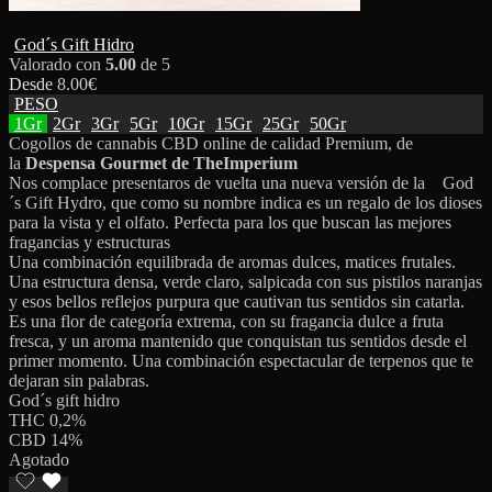
God´s Gift Hidro
Valorado con
5.00
de 5
Desde
8.00
€
PESO
1Gr
2Gr
3Gr
5Gr
10Gr
15Gr
25Gr
50Gr
Cogollos de cannabis CBD online de calidad Premium, de
la
Despensa Gourmet de TheImperium
Nos complace presentaros de vuelta una nueva versión de la God
´s Gift Hydro, que como su nombre indica es un regalo de los dioses
para la vista y el olfato. Perfecta para los que buscan las mejores
fragancias y estructuras
Una combinación equilibrada de aromas dulces, matices frutales.
Una estructura densa, verde claro, salpicada con sus pistilos naranjas
y esos bellos reflejos purpura que cautivan tus sentidos sin catarla.
Es una flor de categoría extrema, con su fragancia dulce a fruta
fresca, y un aroma mantenido que conquistan tus sentidos desde el
primer momento. Una combinación espectacular de terpenos que te
dejaran sin palabras.
God´s gift hidro
THC 0,2%
CBD 14%
Agotado