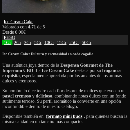
Ice Cream Cake
Valorado con
4.71
de 5
Desde
8.00
€
PESO
1Gr
2Gr
3Gr
5Gr
10Gr
15Gr
25Gr
50Gr
Ice Cream Cake: Dulzura y cremosidad en cada cogollo
Una auténtica joya dentro de la
Despensa Gourmet de The
Imperium CBD
. La
Ice Cream Cake
destaca por su
fragancia
exquisita
, especialmente apreciada por los amantes de los aromas
dulces y cremosos.
Su nombre lo dice todo: cada flor desprende matices que evocan un
pastel cremoso y delicioso
, combinando notas dulces con un fondo
sutilmente terroso. Su perfil aromático la convierte en una opción
inconfundible dentro de nuestro catálogo.
Disponible también en
formato mini buds
, para quienes buscan la
misma calidad en un tamaño más compacto.