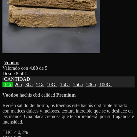
Voodoo
Valorado con
4.88
de 5
Desde
8.50
€
CANTIDAD
1Gr
2Gr
3Gr
5Gr
10Gr
15Gr
25Gr
50Gr
100Gr
Voodoo
hachís cbd calidad
Premium
Recién salido del horno, os traemos este hachís cbd triple filtrado
con matices dulces y melosos, textura increíble que se te deshace en
las manos. Una placa cremosa que te sorprenderá por su fragancia e
intensidad.
THC < 0,2%