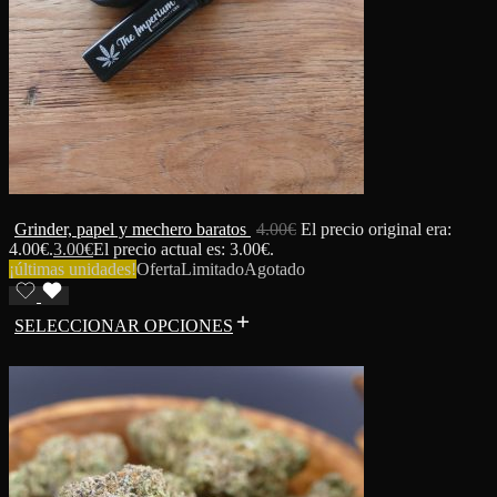
Grinder, papel y mechero baratos
4.00
€
El precio original era:
4.00€.
3.00
€
El precio actual es: 3.00€.
¡últimas unidades!
Oferta
Limitado
Agotado
SELECCIONAR OPCIONES