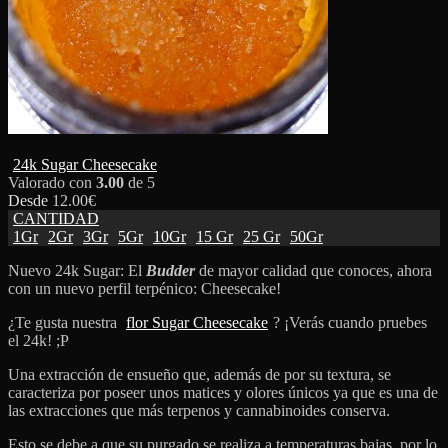
24k Sugar Cheesecake
Valorado con
3.00
de 5
Desde
12.00
€
CANTIDAD
1Gr
2Gr
3Gr
5Gr
10Gr
15 Gr
25 Gr
50Gr
Nuevo 24k Sugar: El
Budder
de mayor calidad que conoces, ahora
con un nuevo perfil terpénico: Cheesecake!
¿Te gusta nuestra
flor Sugar Cheesecake
? ¡Verás cuando pruebes
el 24k! ;P
Una extracción de ensueño que, además de por su textura, se
caracteriza por poseer unos matices y olores únicos ya que es una de
las extracciones que más terpenos y cannabinoides conserva.
Esto se debe a que su purgado se realiza a temperaturas bajas, por lo