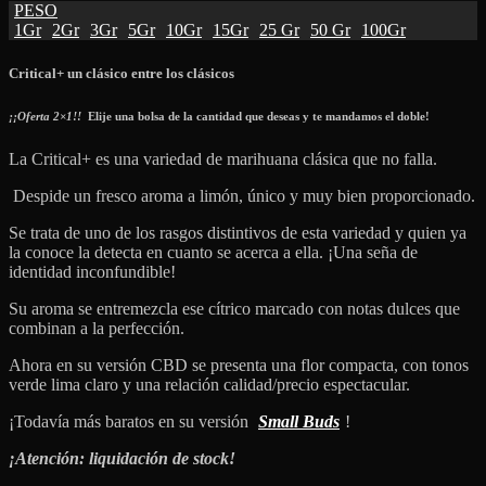
PESO
1Gr
2Gr
3Gr
5Gr
10Gr
15Gr
25 Gr
50 Gr
100Gr
Critical+ un clásico entre los clásicos
¡¡Oferta 2×1!!
Elije una bolsa de la cantidad que deseas y te mandamos el doble!
La Critical+ es una variedad de marihuana clásica que no falla.
Despide un fresco aroma a limón, único y muy bien proporcionado.
Se trata de uno de los rasgos distintivos de esta variedad y quien ya
la conoce la detecta en cuanto se acerca a ella. ¡Una seña de
identidad inconfundible!
Su aroma se entremezcla ese cítrico marcado con notas dulces que
combinan a la perfección.
Ahora en su versión CBD se presenta una flor compacta, con tonos
verde lima claro y una relación calidad/precio espectacular.
¡Todavía más baratos en su versión
Small Buds
!
¡Atención: liquidación de stock!