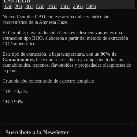
CANTIDAD
1Gr
2Gr
3Gr
5Gr
10Gr
15Gr
25Gr
50Gr
Nuevo Crumble CBD con ese aroma dulce y cítrico tan
caracetrístico de la Amnesia Haze.
El Crumble, cuya traducción literal es «desmenuzado», es una
extracción tipo BHO, elaborada a partir del método de extracción
CO2 supercrítico.
Este tipo de extracción, a baja temperatura, con un
90% de
Cannabinoides
, hace que se cristalicen y compacten todos los
cannabinoides, terpenos, flavonoides y propiedades oleaginosas de
la planta.
Crumble cbd concentrado de espectro completo
THC <0,2%,
CBD 90%
Suscríbete a la Newsletter