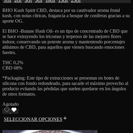
1Gr
2Gr
3Gr
5Gr
10Gr
15Gr
25Gr
BHO Kush Spirit CBD, destaca por su cautivador aroma frutal
kush, con notas cítricas, fragancia a bosque de coníferas gracias a su
aporte OG.
El BHO -Butane Hash Oil- es un tipo de concentrado de CBD que
se hace extrayendo los tricomas y terpenos de las mejores flores
indoor, conservando un potente aroma y manteniendo porcentajes
altísimos de CBD, para aquellos que vienen buscando emociones
fuertes.
THC 0,2%
CBD 68%
*Packaging: Este tipo de extracciones se presentan en botes de
silicona con fondo redondeado, para sacarle el máximo provecho al
producto evitando las pérdidas que suelen quedarse en los ángulos
de otros formatos.
Agotado
SELECCIONAR OPCIONES