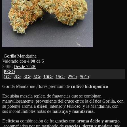
Gorilla Mandarine
Valorado con
4.00
de 5
8.00
€
Desde
7.50
€
PESO
1Gr
2Gr
3Gr
5Gr
10Gr
15Gr
25Gr
50Gr
Gorilla Mandarine ,flores premium de
cultivo hidróponico
Exquisita mezcla repleta de fragancias que se combinan
maravillosamente, proveniente del cruce entre la clásica Gorilla, con
su potente aroma a
diesel
, intenso y
terroso
, y la Mandarine, con
sus inconfundibles notas de
naranja y mandarina.
Deliciosa combinación de fragancias con
aroma ácido y amargo
,
acompañados por un trasfondo de
especias, tierra y madera
que