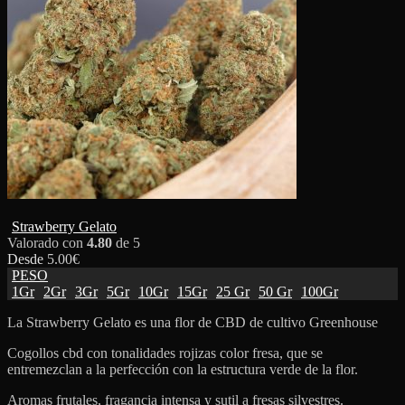
Strawberry Gelato
Valorado con
4.80
de 5
Desde
5.00
€
PESO
1Gr
2Gr
3Gr
5Gr
10Gr
15Gr
25 Gr
50 Gr
100Gr
La Strawberry Gelato es una flor de CBD de cultivo Greenhouse
Cogollos cbd con tonalidades rojizas color fresa, que se
entremezclan a la perfección con la estructura verde de la flor.
Aromas frutales, fragancia intensa y sutil a fresas silvestres.