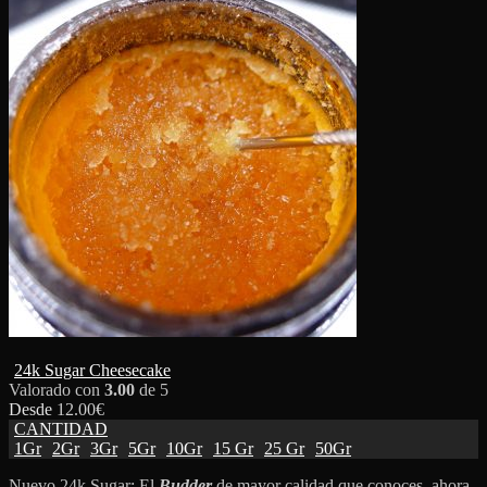
24k Sugar Cheesecake
Valorado con
3.00
de 5
Desde
12.00
€
CANTIDAD
1Gr
2Gr
3Gr
5Gr
10Gr
15 Gr
25 Gr
50Gr
Nuevo 24k Sugar: El
Budder
de mayor calidad que conoces, ahora