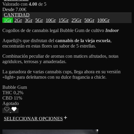
Valorado con
4.00
de 5
Desde
7.00
€
CANTIDAD
1Gr
2Gr
3Gr
5Gr
10Gr
15Gr
25Gr
50Gr
100Gr
Cogollos de de cannabis legal Bubble Gum de cultivo
Indoor
Aquell@s que disfrutan del
cannabis de la vieja escuela
,
encontrarán en estas flores un sabor de 5 estrellas.
Combinación peculiar de aromas con matices afrutados, notas
agridulces, terrosas y amaderadas.
La ganadora de varias cannabis cups, llega ahora en su versión
«light» para deleitarnos con su dulce fragancia a chicle.
Bubble Gum
THC 0,2%
CBD 11%
Agotado
SELECCIONAR OPCIONES