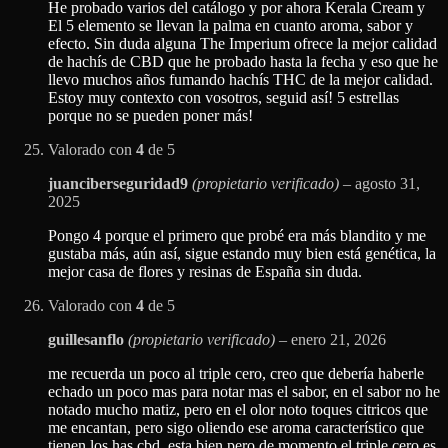
He probado varios del catálogo y por ahora Kerala Cream y
El 5 elemento se llevan la palma en cuanto aroma, sabor y
efecto. Sin duda alguna The Imperium ofrece la mejor calidad
de hachís de CBD que he probado hasta la fecha y eso que he
llevo muchos años fumando hachís THC de la mejor calidad.
Estoy muy contexto con vosotros, seguid así! 5 estrellas
porque no se pueden poner más!
Valorado con
4
de 5
juanciberseguridad9
(propietario verificado)
–
agosto 31,
2025
Pongo 4 porque el primero que probé era más blandito y me
gustaba más, aún así, sigue estando muy bien está genética, la
mejor casa de flores y resinas de España sin duda.
Valorado con
4
de 5
guillesanflo
(propietario verificado)
–
enero 21, 2026
me recuerda un poco al triple cero, creo que debería haberle
echado un poco mas para notar mas el sabor, en el sabor no he
notado mucho matiz, pero en el olor noto toques citricos que
me encantan, pero sigo oliendo ese aroma característico que
tienen los has cbd, esta bien pero de momento el triple cero es