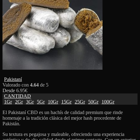
Pakistaní
Valorado con
4.64
de 5
Desde
6.95
€
CANTIDAD
1Gr
2Gr
3Gr
5Gr
10Gr
15Gr
25Gr
50Gr
100Gr
El Pakistaní CBD es un hachís de calidad premium que rinde
homenaje a la tradición clásica del mejor hash procedente de
Pakistán.
Su textura es pegajosa y maleable, ofreciendo una experiencia
auténtica y de alta calidad desde el primer contacto. Con un exterior