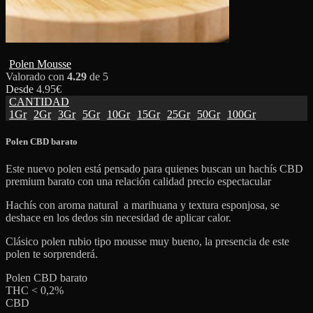
Polen Mousse
Valorado con
4.29
de 5
Desde
4.95
€
CANTIDAD
1Gr
2Gr
3Gr
5Gr
10Gr
15Gr
25Gr
50Gr
100Gr
Polen CBD barato
Este nuevo polen está pensado para quienes buscan un hachís CBD
premium barato con una relación calidad precio espectacular
Hachís con aroma natural a marihuana y textura esponjosa, se
deshace en los dedos sin necesidad de aplicar calor.
Clásico polen rubio tipo mousse muy bueno, la presencia de este
polen te sorprenderá.
Polen CBD barato
THC < 0,2%
CBD