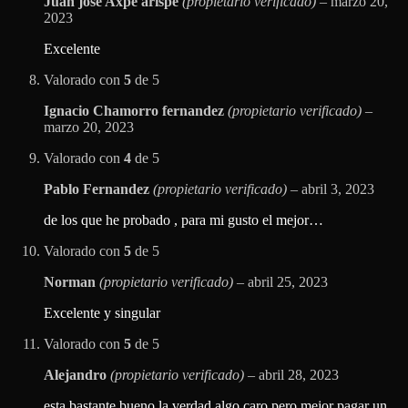
Juan jose Axpe arispe
(propietario verificado)
–
marzo 20,
2023
Excelente
Valorado con
5
de 5
Ignacio Chamorro fernandez
(propietario verificado)
–
marzo 20, 2023
Valorado con
4
de 5
Pablo Fernandez
(propietario verificado)
–
abril 3, 2023
de los que he probado , para mi gusto el mejor…
Valorado con
5
de 5
Norman
(propietario verificado)
–
abril 25, 2023
Excelente y singular
Valorado con
5
de 5
Alejandro
(propietario verificado)
–
abril 28, 2023
esta bastante bueno la verdad algo caro pero mejor pagar un