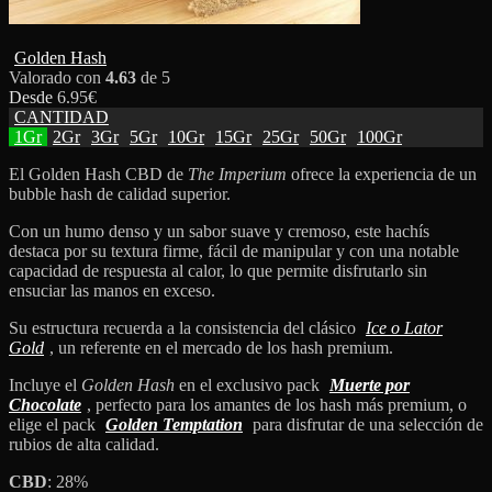
Golden Hash
Valorado con
4.63
de 5
Desde
6.95
€
CANTIDAD
1Gr
2Gr
3Gr
5Gr
10Gr
15Gr
25Gr
50Gr
100Gr
El Golden Hash CBD de
The Imperium
ofrece la experiencia de un
bubble hash de calidad superior.
Con un humo denso y un sabor suave y cremoso, este hachís
destaca por su textura firme, fácil de manipular y con una notable
capacidad de respuesta al calor, lo que permite disfrutarlo sin
ensuciar las manos en exceso.
Su estructura recuerda a la consistencia del clásico
Ice o Lator
Gold
, un referente en el mercado de los hash premium.
Incluye el
Golden Hash
en el exclusivo pack
Muerte por
Chocolate
, perfecto para los amantes de los hash más premium, o
elige el pack
Golden Temptation
para disfrutar de una selección de
rubios de alta calidad.
CBD
: 28%