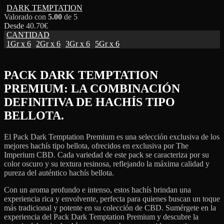
DARK TEMPTATION
Valorado con
5.00
de 5
Desde
40.70
€
CANTIDAD
1Gr x 6
2Gr x 6
3Gr x 6
5Gr x 6
PACK DARK TEMPTATION
PREMIUM: LA COMBINACIÓN
DEFINITIVA DE HACHÍS TIPO
BELLOTA.
El Pack Dark Temptation Premium es una selección exclusiva de los
mejores hachís tipo bellota, ofrecidos en exclusiva por The
Imperium CBD. Cada variedad de este pack se caracteriza por su
color oscuro y su textura resinosa, reflejando la máxima calidad y
pureza del auténtico hachís bellota.
Con un aroma profundo e intenso, estos hachís brindan una
experiencia rica y envolvente, perfecta para quienes buscan un toque
más tradicional y potente en su colección de CBD. Sumérgete en la
experiencia del Pack Dark Temptation Premium y descubre la