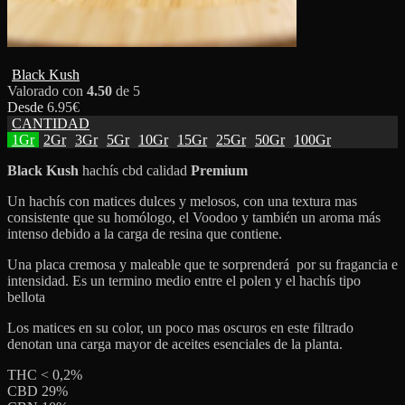
Black Kush
Valorado con
4.50
de 5
Desde
6.95
€
CANTIDAD
1Gr
2Gr
3Gr
5Gr
10Gr
15Gr
25Gr
50Gr
100Gr
Black Kush
hachís cbd calidad
Premium
Un hachís con matices dulces y melosos, con una textura mas
consistente que su homólogo, el Voodoo y también un aroma más
intenso debido a la carga de resina que contiene.
Una placa cremosa y maleable que te sorprenderá por su fragancia e
intensidad. Es un termino medio entre el polen y el hachís tipo
bellota
Los matices en su color, un poco mas oscuros en este filtrado
denotan una carga mayor de aceites esenciales de la planta.
THC < 0,2%
CBD 29%