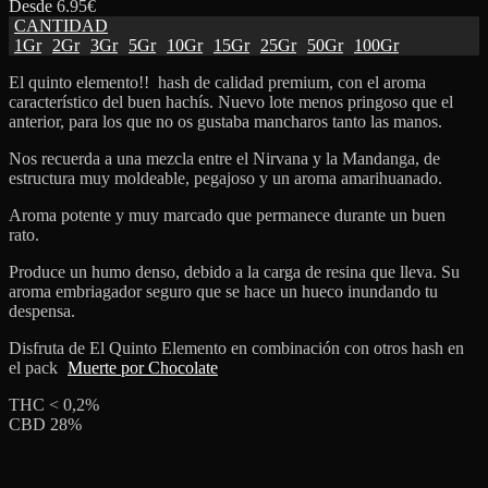
Desde
6.95
€
CANTIDAD
1Gr
2Gr
3Gr
5Gr
10Gr
15Gr
25Gr
50Gr
100Gr
El quinto elemento!! hash de calidad premium, con el aroma
característico del buen hachís. Nuevo lote menos pringoso que el
anterior, para los que no os gustaba mancharos tanto las manos.
Nos recuerda a una mezcla entre el Nirvana y la Mandanga, de
estructura muy moldeable, pegajoso y un aroma amarihuanado.
Aroma potente y muy marcado que permanece durante un buen
rato.
Produce un humo denso, debido a la carga de resina que lleva. Su
aroma embriagador seguro que se hace un hueco inundando tu
despensa.
Disfruta de El Quinto Elemento en combinación con otros hash en
el pack
Muerte por Chocolate
THC < 0,2%
CBD 28%