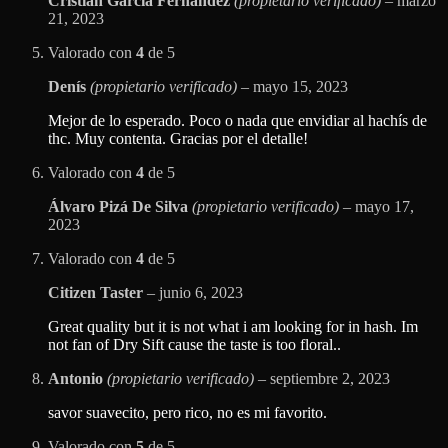
Cristian Garcia Fernandez
(propietario verificado)
–
marzo
21, 2023
Valorado con
4
de 5
Denís
(propietario verificado)
–
mayo 15, 2023
Mejor de lo esperado. Poco o nada que envidiar al hachís de
thc. Muy contenta. Gracias por el detalle!
Valorado con
4
de 5
Álvaro Pizá De Silva
(propietario verificado)
–
mayo 17,
2023
Valorado con
4
de 5
Citizen Taster
–
junio 6, 2023
Great quality but it is not what i am looking for in hash. Im
not fan of Dry Sift cause the taste is too floral..
Antonio
(propietario verificado)
–
septiembre 2, 2023
savor suavecito, pero rico, no es mi favorito.
Valorado con
5
de 5