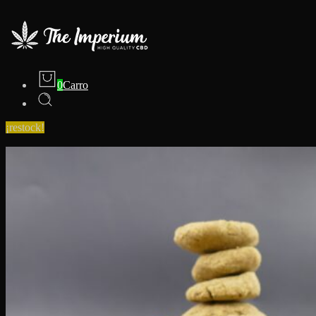
0
Carro
¡restock!