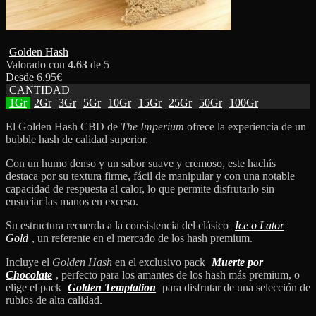
Golden Hash
Valorado con
4.63
de 5
Desde
6.95
€
CANTIDAD
1Gr
2Gr
3Gr
5Gr
10Gr
15Gr
25Gr
50Gr
100Gr
El Golden Hash CBD de
The Imperium
ofrece la experiencia de un
bubble hash de calidad superior.
Con un humo denso y un sabor suave y cremoso, este hachís
destaca por su textura firme, fácil de manipular y con una notable
capacidad de respuesta al calor, lo que permite disfrutarlo sin
ensuciar las manos en exceso.
Su estructura recuerda a la consistencia del clásico
Ice o Lator
Gold
, un referente en el mercado de los hash premium.
Incluye el
Golden Hash
en el exclusivo pack
Muerte por
Chocolate
, perfecto para los amantes de los hash más premium, o
elige el pack
Golden Temptation
para disfrutar de una selección de
rubios de alta calidad.