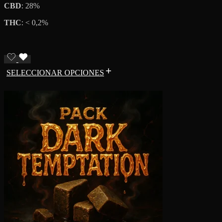
CBD
: 28%
THC
: < 0,2%
SELECCIONAR OPCIONES