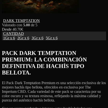
DARK TEMPTATION
Valorado con
5.00
de 5
Desde
40.70
€
CANTIDAD
1Gr x 6
2Gr x 6
3Gr x 6
5Gr x 6
PACK DARK TEMPTATION
PREMIUM: LA COMBINACIÓN
DEFINITIVA DE HACHÍS TIPO
BELLOTA.
El Pack Dark Temptation Premium es una selección exclusiva de los
mejores hachís tipo bellota, ofrecidos en exclusiva por The
Imperium CBD. Cada variedad de este pack se caracteriza por su
color oscuro y su textura resinosa, reflejando la máxima calidad y
pureza del auténtico hachís bellota.