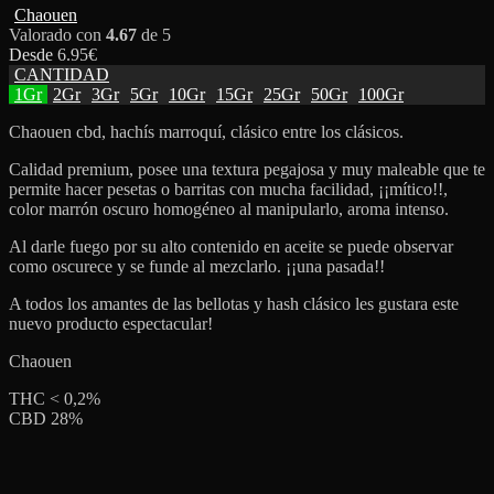
Chaouen
Valorado con
4.67
de 5
Desde
6.95
€
CANTIDAD
1Gr
2Gr
3Gr
5Gr
10Gr
15Gr
25Gr
50Gr
100Gr
Chaouen cbd, hachís marroquí, clásico entre los clásicos.
Calidad premium, posee una textura pegajosa y muy maleable que te
permite hacer pesetas o barritas con mucha facilidad, ¡¡mítico!!,
color marrón oscuro homogéneo al manipularlo, aroma intenso.
Al darle fuego por su alto contenido en aceite se puede observar
como oscurece y se funde al mezclarlo. ¡¡una pasada!!
A todos los amantes de las bellotas y hash clásico les gustara este
nuevo producto espectacular!
Chaouen
THC < 0,2%
CBD 28%