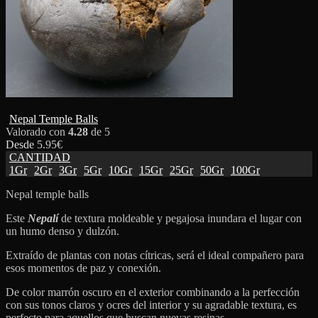
Nepal Temple Balls
Valorado con
4.28
de 5
Desde
5.95
€
CANTIDAD
1Gr
2Gr
3Gr
5Gr
10Gr
15Gr
25Gr
50Gr
100Gr
Nepal temple balls
Este
Nepalí
de textura moldeable y pegajosa inundara el lugar con
un humo denso y dulzón.
Extraído de plantas con notas cítricas, será el ideal compañero para
esos momentos de paz y conexión.
De color marrón oscuro en el exterior combinando a la perfección
con sus tonos claros y ocres del interior y su agradable textura, es
perfecto para aquellos que buscan nuevas resinas.