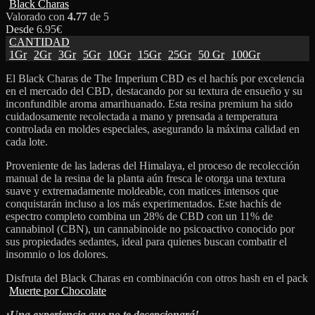
Black Charas
Valorado con
4.77
de 5
Desde
6.95
€
CANTIDAD
1Gr
2Gr
3Gr
5Gr
10Gr
15Gr
25Gr
50 Gr
100Gr
El Black Charas de The Imperium CBD es el hachís por excelencia
en el mercado del CBD, destacando por su textura de ensueño y su
inconfundible aroma amarihuanado. Esta resina premium ha sido
cuidadosamente recolectada a mano y prensada a temperatura
controlada en moldes especiales, asegurando la máxima calidad en
cada lote.
Proveniente de las laderas del Himalaya, el proceso de recolección
manual de la resina de la planta aún fresca le otorga una textura
suave y extremadamente moldeable, con matices intensos que
conquistarán incluso a los más experimentados. Este hachís de
espectro completo combina un 28% de CBD con un 11% de
cannabinol (CBN), un cannabinoide no psicoactivo conocido por
sus propiedades sedantes, ideal para quienes buscan combatir el
insomnio o los dolores.
Disfruta del Black Charas en combinación con otros hash en el pack
Muerte por Chocolate
¡Una experiencia que no te decepcionará!