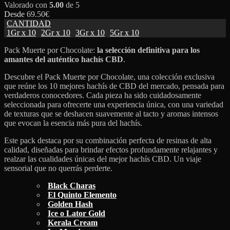
Valorado con
5.00
de 5
Desde
69.50
€
CANTIDAD
1Gr x 10
2Gr x 10
3Gr x 10
5Gr x 10
Pack Muerte por Chocolate:
la selección definitiva para los
amantes del auténtico hachís CBD
.
Descubre el Pack Muerte por Chocolate, una colección exclusiva
que reúne los 10 mejores hachís de CBD del mercado, pensada para
verdaderos conocedores. Cada pieza ha sido cuidadosamente
seleccionada para ofrecerte una experiencia única, con una variedad
de texturas que se deshacen suavemente al tacto y aromas intensos
que evocan la esencia más pura del hachís.
Este pack destaca por su combinación perfecta de resinas de alta
calidad, diseñadas para brindar efectos profundamente relajantes y
realzar las cualidades únicas del mejor hachís CBD. Un viaje
sensorial que no querrás perderte.
Black Charas
El Quinto Elemento
Golden Hash
Ice o Lator Gold
Kerala Cream