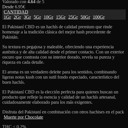
Valorado con
4.64
de 5
Desde
6.95
€
CANTIDAD
1Gr
2Gr
3Gr
5Gr
10Gr
15Gr
25Gr
50Gr
100Gr
El Pakistaní CBD es un hachís de calidad premium que rinde
homenaje a la tradición clásica del mejor hash procedente de
Pakistán.
Su textura es pegajosa y maleable, ofreciendo una experiencia
auténtica y de alta calidad desde el primer contacto. Con un exterior
oscuro que contrasta con su interior dorado, revela su pureza y
riqueza en cada detalle.
El aroma es un verdadero deleite para los sentidos, combinando
ligeras notas kush con un sutil fondo especiado, característico del
buen hachís.
El Pakistaní CBD es la elección perfecta para quienes buscan un
producto que refleje la esencia y calidad de un hachís artesanal,
cuidadosamente elaborado para los más exigentes.
Disfruta del Pakistaní en combinación con otros hachises en el pack
Muerte por Chocolate
THC < 0,2%