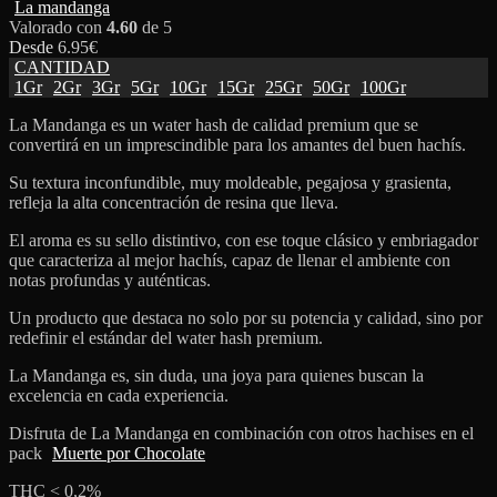
La mandanga
Valorado con
4.60
de 5
Desde
6.95
€
CANTIDAD
1Gr
2Gr
3Gr
5Gr
10Gr
15Gr
25Gr
50Gr
100Gr
La Mandanga es un water hash de calidad premium que se
convertirá en un imprescindible para los amantes del buen hachís.
Su textura inconfundible, muy moldeable, pegajosa y grasienta,
refleja la alta concentración de resina que lleva.
El aroma es su sello distintivo, con ese toque clásico y embriagador
que caracteriza al mejor hachís, capaz de llenar el ambiente con
notas profundas y auténticas.
Un producto que destaca no solo por su potencia y calidad, sino por
redefinir el estándar del water hash premium.
La Mandanga es, sin duda, una joya para quienes buscan la
excelencia en cada experiencia.
Disfruta de La Mandanga en combinación con otros hachises en el
pack
Muerte por Chocolate
THC < 0,2%