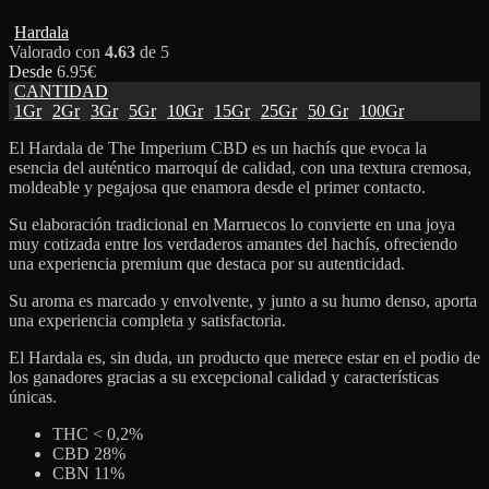
Hardala
Valorado con
4.63
de 5
Desde
6.95
€
CANTIDAD
1Gr
2Gr
3Gr
5Gr
10Gr
15Gr
25Gr
50 Gr
100Gr
El Hardala de The Imperium CBD es un hachís que evoca la
esencia del auténtico marroquí de calidad, con una textura cremosa,
moldeable y pegajosa que enamora desde el primer contacto.
Su elaboración tradicional en Marruecos lo convierte en una joya
muy cotizada entre los verdaderos amantes del hachís, ofreciendo
una experiencia premium que destaca por su autenticidad.
Su aroma es marcado y envolvente, y junto a su humo denso, aporta
una experiencia completa y satisfactoria.
El Hardala es, sin duda, un producto que merece estar en el podio de
los ganadores gracias a su excepcional calidad y características
únicas.
THC < 0,2%
CBD 28%
CBN 11%