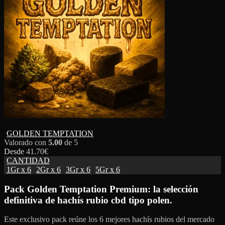
GOLDEN TEMPTATION
Valorado con
5.00
de 5
Desde
41.70
€
CANTIDAD
1Gr x 6
2Gr x 6
3Gr x 6
5Gr x 6
Pack Golden Temptation Premium: la selección
definitiva de hachís rubio cbd tipo polen.
Este exclusivo pack reúne los 6 mejores hachís rubios del mercado