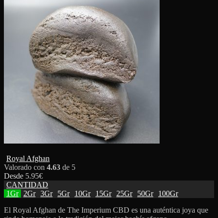
Royal Afghan
Valorado con
4.63
de 5
Desde
5.95
€
CANTIDAD
1Gr
2Gr
3Gr
5Gr
10Gr
15Gr
25Gr
50Gr
100Gr
El Royal Afghan de The Imperium CBD es una auténtica joya que