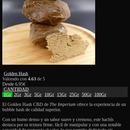
Golden Hash
Valorado con
4.63
de 5
Desde
6.95
€
CANTIDAD
1Gr
2Gr
3Gr
5Gr
10Gr
15Gr
25Gr
50Gr
100Gr
El Golden Hash CBD de
The Imperium
ofrece la experiencia de un
bubble hash de calidad superior.
Con un humo denso y un sabor suave y cremoso, este hachís
destaca por su textura firme, fácil de manipular y con una notable
capacidad de respuesta al calor, lo que permite disfrutarlo sin