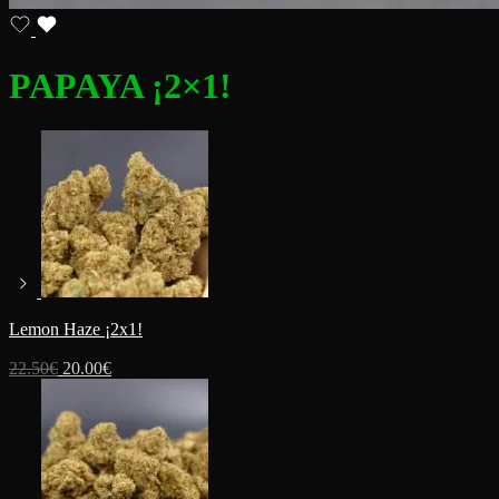
PAPAYA ¡2×1!
Lemon Haze ¡2x1!
22.50
€
20.00
€