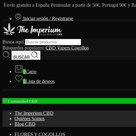
Envío gratuito a España Peninsular a partir de 50€, Portugal 90€ y B
Iniciar sesión / Registrarse
Busca aquí
Búsquedas populares:
CBD
Vapers
Cogollos
BUSCAR
0
Carro
0
Lista de deseos
Comunidad CBD
The Imperium CBD
Quiénes Somos
Blog CBD
FLORES Y COGOLLOS