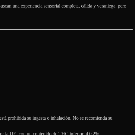
uscan una experiencia sensorial completa, cálida y veraniega, pero
stá prohibida su ingesta o inhalación. No se recomienda su
 por la UE, con un contenido de THC inferior al 0,2%.