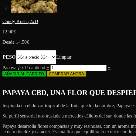
Candy Kush ¡2x1!
12.00
€
Desde
14.50
€
PESO
Limpiar
Papaya ¡2x1! cantidad
+
−
AÑADIR AL CARRITO
COMPRAR AHORA
PAPAYA CBD, UNA FLOR QUE DESPIE
Inspirada en el dulzor tropical de la fruta que le da nombre, Papaya e
Su perfil sensorial nos traslada a mercados cálidos del sur, donde las 
Papaya desarrolla flores compactas y muy resinosas, con un aroma in
le da redondez y carácter. Es una flor que equilibra lo exótico con lo a