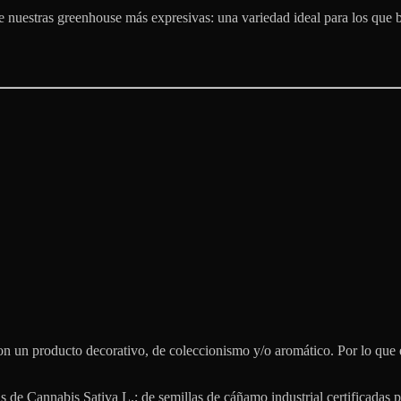
nuestras greenhouse más expresivas: una variedad ideal para los que b
 un producto decorativo, de coleccionismo y/o aromático. Por lo que e
s de Cannabis Sativa L.; de semillas de cáñamo industrial certificadas