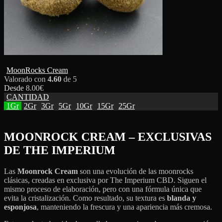
MoonRocks Cream
Valorado con
4.60
de 5
Desde
8.00
€
CANTIDAD
1Gr
2Gr
3Gr
5Gr
10Gr
15Gr
25Gr
MOONROCK CREAM – EXCLUSIVAS
DE THE IMPERIUM
Las
Moonrock Cream
son una evolución de las moonrocks
clásicas, creadas en exclusiva por The Imperium CBD. Siguen el
mismo proceso de elaboración, pero con una fórmula única que
evita la cristalización. Como resultado, su textura es
blanda y
esponjosa
, manteniendo la frescura y una apariencia más cremosa.