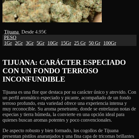
Tijuana
Desde
4.95
€
PESO
1Gr
2Gr
3Gr
5Gr
10Gr
15Gr
25 Gr
50 Gr
100Gr
TIJUANA: CARÁCTER ESPECIADO
CON UN FONDO TERROSO
INCONFUNDIBLE
Tijuana es una flor que destaca por su carácter único y atrevido. Con
un perfil aromático especiado y picante, acompañado de un fondo
terroso profundo, esta variedad ofrece una experiencia intensa y
muy reconocible. Su aroma penetrante, donde se entrelazan notas de
especias y tierra húmeda, la convierte en una opción ideal para
quienes buscan aromas potentes y poco convencionales.
De aspecto robusto y bien formado, los cogollos de Tijuana
presentan pistilos anaranjados y una fina capa de tricomas brillantes