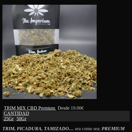
TRIM MIX CBD Premium
Desde
19.00
€
CANTIDAD
25Gr
50Gr
TRIM, PICADURA, TAMIZADO…
sea como sea:
PREMIUM