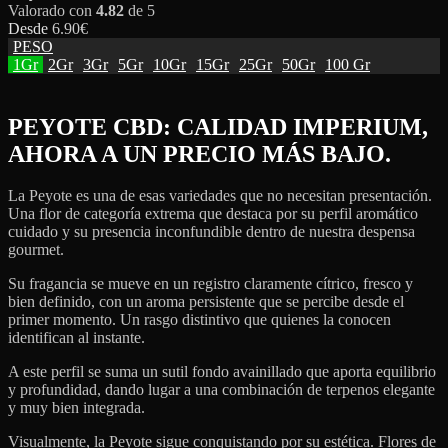
Valorado con
4.82
de 5
Desde
6.90
€
PESO
1Gr
2Gr
3Gr
5Gr
10Gr
15Gr
25Gr
50Gr
100 Gr
PEYOTE CBD: CALIDAD IMPERIUM,
AHORA A UN PRECIO MÁS BAJO.
La Peyote es una de esas variedades que no necesitan presentación.
Una flor de categoría extrema que destaca por su perfil aromático
cuidado y su presencia inconfundible dentro de nuestra despensa
gourmet.
Su fragancia se mueve en un registro claramente cítrico, fresco y
bien definido, con un aroma persistente que se percibe desde el
primer momento. Un rasgo distintivo que quienes la conocen
identifican al instante.
A este perfil se suma un sutil fondo avainillado que aporta equilibrio
y profundidad, dando lugar a una combinación de terpenos elegante
y muy bien integrada.
Visualmente, la Peyote sigue conquistando por su estética. Flores de