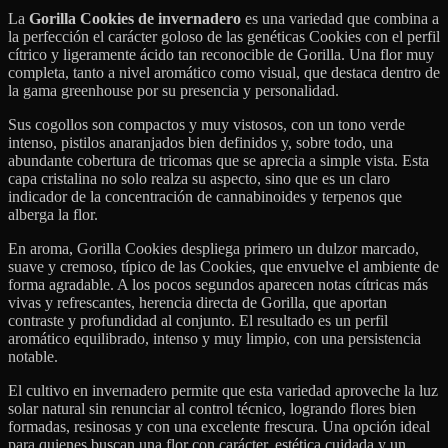
La
Gorilla Cookies de invernadero
es una variedad que combina a
la perfección el carácter goloso de las genéticas Cookies con el perfil
cítrico y ligeramente ácido tan reconocible de Gorilla. Una flor muy
completa, tanto a nivel aromático como visual, que destaca dentro de
la gama greenhouse por su presencia y personalidad.
Sus cogollos son compactos y muy vistosos, con un tono verde
intenso, pistilos anaranjados bien definidos y, sobre todo, una
abundante cobertura de tricomas que se aprecia a simple vista. Esta
capa cristalina no solo realza su aspecto, sino que es un claro
indicador de la concentración de cannabinoides y terpenos que
alberga la flor.
En aroma, Gorilla Cookies despliega primero un dulzor marcado,
suave y cremoso, típico de las Cookies, que envuelve el ambiente de
forma agradable. A los pocos segundos aparecen notas cítricas más
vivas y refrescantes, herencia directa de Gorilla, que aportan
contraste y profundidad al conjunto. El resultado es un perfil
aromático equilibrado, intenso y muy limpio, con una persistencia
notable.
El cultivo en invernadero permite que esta variedad aproveche la luz
solar natural sin renunciar al control técnico, logrando flores bien
formadas, resinosas y con una excelente frescura. Una opción ideal
para quienes buscan una flor con carácter, estética cuidada y un