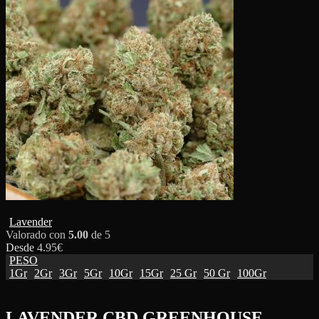
Lavender
Valorado con
5.00
de 5
Desde
4.95
€
PESO
1Gr
2Gr
3Gr
5Gr
10Gr
15Gr
25 Gr
50 Gr
100Gr
LAVENDER CBD GREENHOUSE