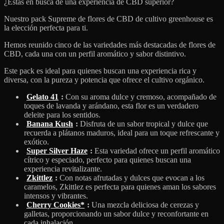
¿Estás en busca de una experiencia de CBD superior?
Nuestro pack Supreme de flores de CBD de cultivo greenhouse es
la elección perfecta para ti.
Hemos reunido cinco de las variedades más destacadas de flores de
CBD, cada una con un perfil aromático y sabor distintivo.
Este pack es ideal para quienes buscan una experiencia rica y
diversa, con la pureza y potencia que ofrece el cultivo orgánico.
Gelato 41
:
Con su aroma dulce y cremoso, acompañado de
toques de lavanda y arándano, esta flor es un verdadero
deleite para los sentidos.
Banana Kush
:
Disfruta de un sabor tropical y dulce que
recuerda a plátanos maduros, ideal para un toque refrescante y
exótico.
Super Silver Haze
:
Esta variedad ofrece un perfil aromático
cítrico y especiado, perfecto para quienes buscan una
experiencia revitalizante.
Zkittlez
:
Con notas afrutadas y dulces que evocan a los
caramelos, Zkittlez es perfecta para quienes aman los sabores
intensos y vibrantes.
Cherry Cookies*
:
Una mezcla deliciosa de cerezas y
galletas, proporcionando un sabor dulce y reconfortante en
cada inhalación.