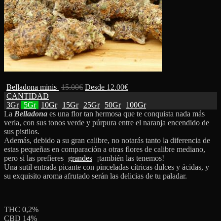
Belladona minis
15.00
€
Desde
12.00
€
CANTIDAD
3Gr
5Gr
10Gr
15Gr
25Gr
50Gr
100Gr
La
Belladona
es una flor tan hermosa que te conquista nada más
verla, con sus tonos verde y púrpura entre el naranja encendido de
sus pistilos.
Además, debido a su gran calibre, no notarás tanto la diferencia de
estas pequeñas en comparación a otras flores de calibre mediano,
pero si las prefieres
grandes
¡también las tenemos!
Una sutil entrada picante con pinceladas cítricas dulces y ácidas, y
su exquisito aroma afrutado serán las delicias de tu paladar.
THC 0,2%
CBD 14%