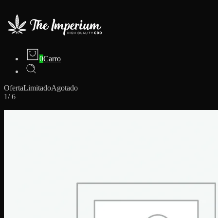
0
Carro
Oferta
Limitado
Agotado
1
/
6