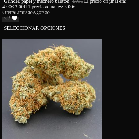
Grinder, papel y mechero baratos
4.00
€
El precio original era:
4.00€.
3.00
€
El precio actual es: 3.00€.
Oferta
Limitado
Agotado
SELECCIONAR OPCIONES