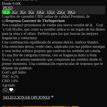
Desde
8.00
€
PESO
1Gr
2Gr
3Gr
5Gr
10Gr
15Gr
25Gr
50Gr
Cogollos de cannabis CBD online de calidad Premium, de
la
Despensa Gourmet de TheImperium
Nos complace presentaros de vuelta una nueva versión de la God
´s Gift Hydro, que como su nombre indica es un regalo de los dioses
para la vista y el olfato. Perfecta para los que buscan las mejores
fragancias y estructuras
Una combinación equilibrada de aromas dulces, matices frutales.
Una estructura densa, verde claro, salpicada con sus pistilos naranjas
y esos bellos reflejos purpura que cautivan tus sentidos sin catarla.
Es una flor de categoría extrema, con su fragancia dulce a fruta
fresca, y un aroma mantenido que conquistan tus sentidos desde el
primer momento. Una combinación espectacular de terpenos que te
dejaran sin palabras.
God´s gift hidro
THC 0,2%
CBD 14%
Agotado
SELECCIONAR OPCIONES