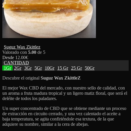
Suguz Wax Zkittlez
Valorado con
5.00
de 5
Desde
12.00
€
CANTIDAD
1Gr
2Gr
3Gr
5Gr
10Gr
15 Gr
25 Gr
50Gr
Descubre el original
Suguz Wax ZkittleZ
El mejor Wax CBD del mercado, con nuestro sello de calidad, con
un aroma a fruta madura tropical y un ligero matiz floral, que será el
deléite de todos los paladares.
Un super concentrado de CBD que se obtiene mediante un proceso
de extracción en circuito cerrado, y una vez calentado el aceite a
baja temperatura, se agita confiriéndole esa textura, de la que
adquiere su nombre, similar a la cera de abejas.