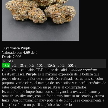
Ayahuasca Purple
Valorado con
4.69
de 5
Desde
7.90
€
PESO
1Gr
2Gr
3Gr
5Gr
10Gr
15Gr
25Gr
50Gr
Cogollos de cannabis CBD online de calidad
indoor premium.
La
Ayahuasca Purple
es la máxima expresión de la belleza que
puede ofrecer una flor de cannabis. Su refinada estructura, su color
purpura, verde claro, el naranja de sus pistilos y el perfil terpénico de
estos cogollos nos dejaron sin palabras al contemplarlos.
Es una flor que impresiona, con su fragancia a uvas, arándanos y
otras frutas silvestres, con un fondo muy intenso macerado y aroma
haze
. Una combinación muy potente de olor que se complementa a
la perfección en un perfil terpénico fuera de lo