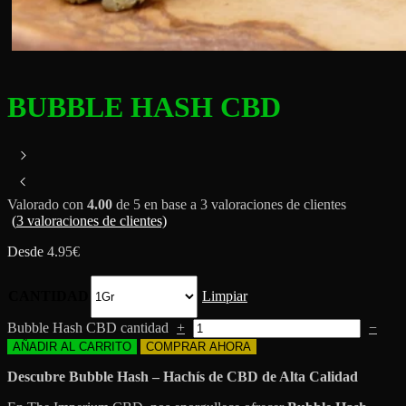
BUBBLE HASH CBD
Valorado con
4.00
de 5 en base a
3
valoraciones de clientes
(
3
valoraciones de clientes)
Desde
4.95
€
CANTIDAD
Limpiar
Bubble Hash CBD cantidad
+
−
AÑADIR AL CARRITO
COMPRAR AHORA
Descubre Bubble Hash – Hachís de CBD de Alta Calidad