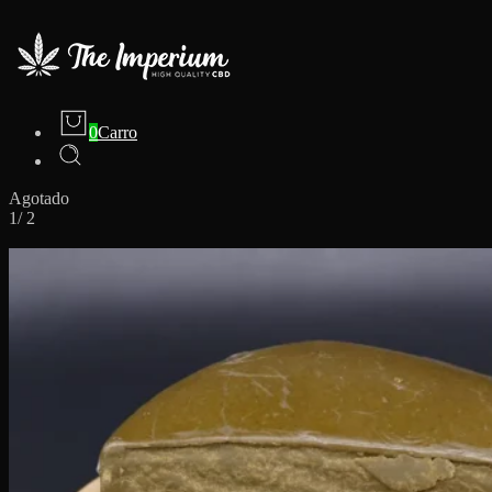
0
Carro
Agotado
1
/
2