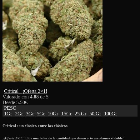
Critical+ ¡Oferta 2×1!
Valorado con
4.88
de 5
Desde
5.50
€
PESO
1Gr
2Gr
3Gr
5Gr
10Gr
15Gr
25 Gr
50 Gr
100Gr
Critical+ un clásico entre los clásicos
¡¡Oferta 2×1!!
Elije una bolsa de la cantidad que deseas y te mandamos el doble!