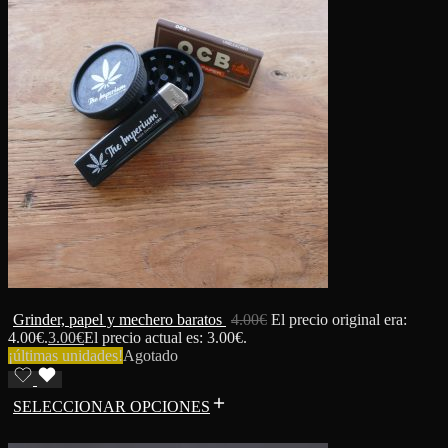
Grinder, papel y mechero baratos
4.00
€
El precio original era:
4.00€.
3.00
€
El precio actual es: 3.00€.
¡últimas unidades!
Agotado
SELECCIONAR OPCIONES