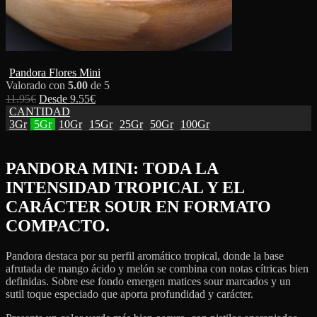
Pandora Flores Mini
Valorado con
5.00
de 5
11.95
€
Desde
9.55
€
CANTIDAD
3Gr
5Gr
10Gr
15Gr
25Gr
50Gr
100Gr
PANDORA MINI: TODA LA
INTENSIDAD TROPICAL Y EL
CARÁCTER SOUR EN FORMATO
COMPACTO.
Pandora destaca por su perfil aromático tropical, donde la base
afrutada de mango ácido y melón se combina con notas cítricas bien
definidas. Sobre ese fondo emergen matices sour marcados y un
sutil toque especiado que aporta profundidad y carácter.