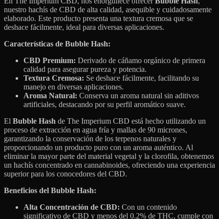
En The Imperium CBD, nos enorgullece ofrecer
Bubble Hash
,
nuestro hachís de CBD de alta calidad, asequible y cuidadosamente
elaborado. Este producto presenta una textura cremosa que se
deshace fácilmente, ideal para diversas aplicaciones.
Características de Bubble Hash:
CBD Premium:
Derivado de cáñamo orgánico de primera
calidad para asegurar pureza y potencia.
Textura Cremosa:
Se deshace fácilmente, facilitando su
manejo en diversas aplicaciones.
Aroma Natural:
Conserva un aroma natural sin aditivos
artificiales, destacando por su perfil aromático suave.
El
Bubble Hash
de The Imperium CBD está hecho utilizando un
proceso de extracción en agua fría y mallas de 90 micrones,
garantizando la conservación de los terpenos naturales y
proporcionando un producto puro con un aroma auténtico. Al
eliminar la mayor parte del material vegetal y la clorofila, obtenemos
un hachís concentrado en cannabinoides, ofreciendo una experiencia
superior para los conocedores del CBD.
Beneficios del Bubble Hash:
Alta Concentración de CBD:
Con un contenido
significativo de CBD y menos del 0.2% de THC, cumple con