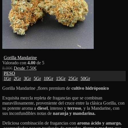
Gorilla Mandarine
Valorado con
4.00
de 5
8.00
€
Desde
7.50
€
PESO
1Gr
2Gr
3Gr
5Gr
10Gr
15Gr
25Gr
50Gr
Gorilla Mandarine ,flores premium de
cultivo hidróponico
Exquisita mezcla repleta de fragancias que se combinan
maravillosamente, proveniente del cruce entre la clásica Gorilla, con
su potente aroma a
diesel
, intenso y
terroso
, y la Mandarine, con
sus inconfundibles notas de
naranja y mandarina.
Deliciosa combinación de fragancias con
aroma ácido y amargo
,