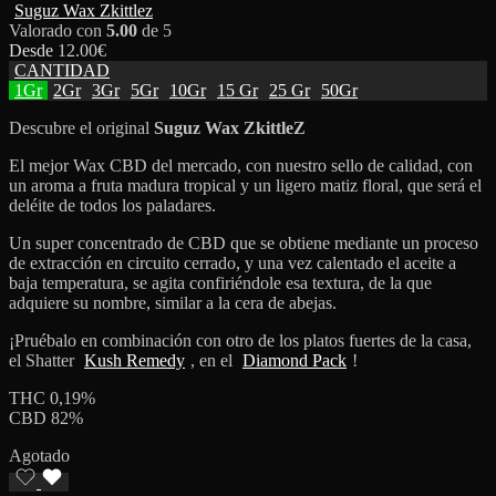
Suguz Wax Zkittlez
Valorado con
5.00
de 5
Desde
12.00
€
CANTIDAD
1Gr
2Gr
3Gr
5Gr
10Gr
15 Gr
25 Gr
50Gr
Descubre el original
Suguz Wax ZkittleZ
El mejor Wax CBD del mercado, con nuestro sello de calidad, con
un aroma a fruta madura tropical y un ligero matiz floral, que será el
deléite de todos los paladares.
Un super concentrado de CBD que se obtiene mediante un proceso
de extracción en circuito cerrado, y una vez calentado el aceite a
baja temperatura, se agita confiriéndole esa textura, de la que
adquiere su nombre, similar a la cera de abejas.
¡Pruébalo en combinación con otro de los platos fuertes de la casa,
el Shatter
Kush Remedy
, en el
Diamond Pack
!
THC 0,19%
CBD 82%
Agotado