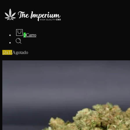
0
Carro
¡2x1!
Agotado