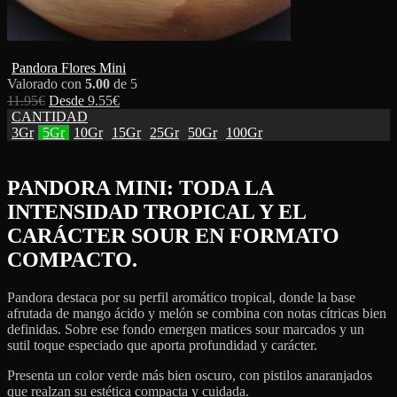
Pandora Flores Mini
Valorado con
5.00
de 5
11.95
€
Desde
9.55
€
CANTIDAD
3Gr
5Gr
10Gr
15Gr
25Gr
50Gr
100Gr
PANDORA MINI: TODA LA
INTENSIDAD TROPICAL Y EL
CARÁCTER SOUR EN FORMATO
COMPACTO.
Pandora destaca por su perfil aromático tropical, donde la base
afrutada de mango ácido y melón se combina con notas cítricas bien
definidas. Sobre ese fondo emergen matices sour marcados y un
sutil toque especiado que aporta profundidad y carácter.
Presenta un color verde más bien oscuro, con pistilos anaranjados
que realzan su estética compacta y cuidada.